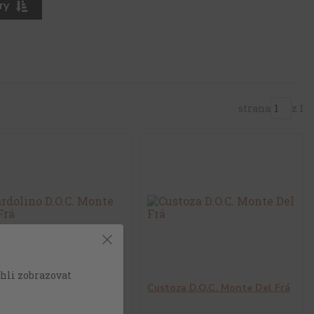
ry
strana
z 1
hli zobrazovat
olino D.O.C. Monte del
Custoza D.O.C. Monte Del Frá