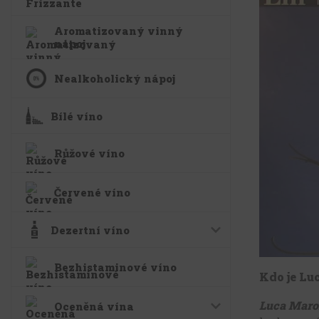
Aromatizovaný vinný
nápoj
Nealkoholický nápoj
Bílé víno
Růžové víno
Červené víno
Dezertní víno
Bezhistaminové víno
Kdo je Lu
Luca Maro
Oceněná vína