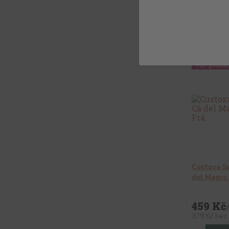
1 105 K
913 Kč
bez
Při
TOP produk
Custoza Su
del Magro
459 Kč
379 Kč
bez