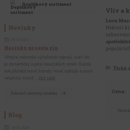
Doplňkový sortiment
Vliv a k
Luca Mar
Novinky
Někteří kri
rafinovan
26.09.2023
spotřebitel
Novinky ze světa vín
populárníh
Vítejte milovníci výtečných nápojů, svět vín
je dynamický a plný neustálých změn. Každý
Tichá 
rok přichází nové trendy, nové odrůdy a nové
vinařství, které ...
číst celé
Cena:
Zobrazit všechny novinky
Novi
Blog
28.01.2026