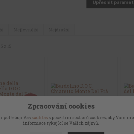
Upřesnit paramet
ší
Nejlevnější
Nejdražší
5 z 15
1 300 Kč
Zpracování cookies
- 15 %
i potřebují Váš
souhlas
s použitím souborů cookies, aby Vám mo
lla Valpolicella
Bardolino D.O.C. Chiaretto
Bard
informace týkající se Vašich zájmů.
ssico Monte del Frá
Monte Del Frá
Frá