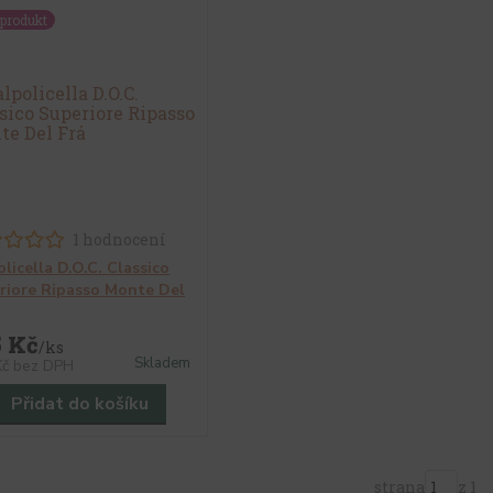
produkt
1 hodnocení
licella D.O.C. Classico
riore Ripasso Monte Del
5 Kč
/
ks
Skladem
Kč
bez DPH
Přidat do košíku
strana
z 1