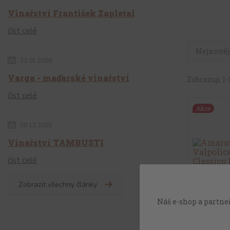
Vinařství František Zapletal
číst celé
Nejnověj
23.01.2026
Varga - maďarské vinařství
Zobrazuji 1-1
číst celé
Akce
09.12.2025
Vinařství TAMBUSTI
číst celé
Zobrazit všechny články
Náš e-shop a partneř
Amarone de
D.O.C. Cla