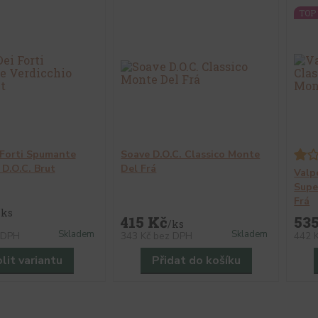
TOP 
 Forti Spumante
Soave D.O.C. Classico Monte
 D.O.C. Brut
Del Frá
Valpo
Supe
Frá
/
ks
415 Kč
53
/
ks
Skladem
Skladem
 DPH
343 Kč
bez DPH
442 
lit variantu
Přidat do košíku