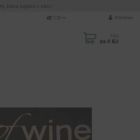
y, které nejsou v akci !
Přihlášení
CZK
0
ks
za
0 Kč