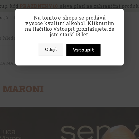
kup, kód
PRAZDNINY10
, sleva platí na zahraniční produkt
Na tomto e-shopu se prodává
dajů
Doprava a platba
Víno pro firmy
vysoce kvalitní alkohol. Kliknutím
na tlačítko Vstoupit prohlašujete, že
jste starší 18 let.
Hledat
Vstoupit
Odejít
CA MARONI
 MARONI