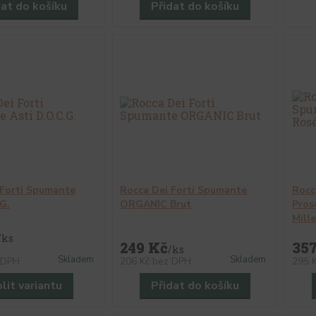
dat do košíku
Přidat do košíku
 Forti Spumante
Rocca Dei Forti Spumante
Rocc
.G.
ORGANIC Brut
Pros
Mill
/
ks
249 Kč
35
/
ks
Skladem
Skladem
 DPH
206 Kč
bez DPH
295 
lit variantu
Přidat do košíku