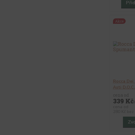
Při
Akce
Rocca Dei
Asti D.O.C
cena od
339 Kč
cena od
280 Kč
bez
Zvo