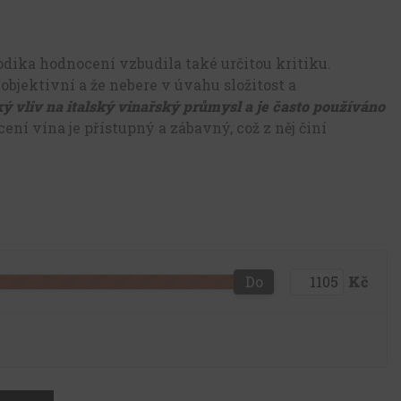
odika hodnocení vzbudila také určitou kritiku.
o objektivní a že nebere v úvahu složitost a
 vliv na italský vinařský průmysl a je často používáno
ení vína je přístupný a zábavný, což z něj činí
Do
Kč