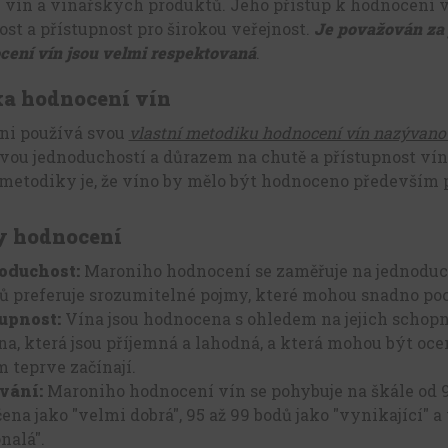
vín a vinařských produktů. Jeho přístup k hodnocení ví
st a přístupnost pro širokou veřejnost.
Je považován za j
cení vín jsou velmi respektovaná
.
a hodnocení vín
ni používá svou
vlastní metodiku hodnocení vín nazývano
svou jednoduchostí a důrazem na chutě a přístupnost v
etodiky je, že víno by mělo být hodnoceno především po
y hodnocení
oduchost:
Maroniho hodnocení se zaměřuje na jednoduch
ů preferuje srozumitelné pojmy, které mohou snadno poc
upnost:
Vína jsou hodnocena s ohledem na jejich schopnos
na, která jsou příjemná a lahodná, a která mohou být oce
 teprve začínají.
vání:
Maroniho hodnocení vín se pohybuje na škále od 9
ena jako "velmi dobrá", 95 až 99 bodů jako "vynikající" 
nalá".