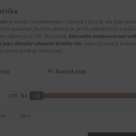
ritika
oni
je velmi respektovaný vinařský kritik, ale jeho met
tici namítají, že jeho přístup je příliš subjektivní a mál
ost některých vín. Nicméně,
Maroniho hodnocení má velký
i jako důležitý ukazatel kvality vín.
Jeho přístup k hodnoc
o mezi širokou veřejností.
vína
Šumivá vína
Kč
Od
nka
Akce