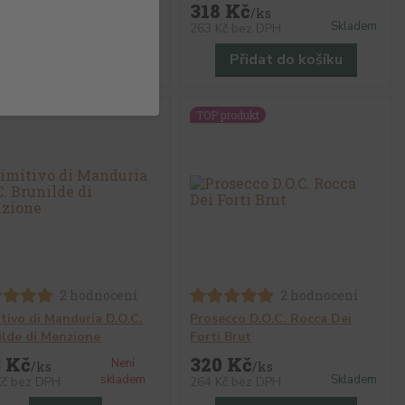
5 Kč
318 Kč
/
ks
/
ks
Skladem
Skladem
Kč
bez DPH
263 Kč
bez DPH
Přidat do košíku
Přidat do košíku
TOP produkt
2 hodnocení
2 hodnocení
itivo di Manduria D.O.C.
Prosecco D.O.C. Rocca Dei
ilde di Menzione
Forti Brut
3 Kč
320 Kč
Není
/
ks
/
ks
skladem
Skladem
Kč
bez DPH
264 Kč
bez DPH