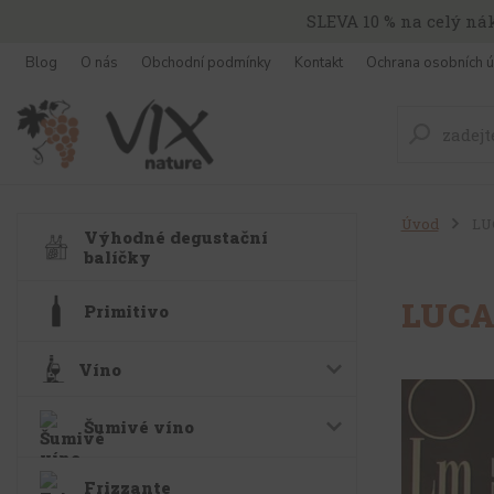
SLEVA 10 % na celý ná
Blog
O nás
Obchodní podmínky
Kontakt
Ochrana osobních ú
Úvod
LU
Výhodné degustační
balíčky
LUCA
Primitivo
Víno
Šumivé víno
Frizzante