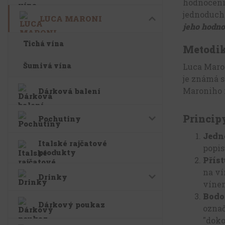
hodnocení 
jednoducho
LUCA MARONI
jeho hodno
Tichá vína
Metodik
Šumivá vína
Luca Maro
je známá 
Maroniho m
Dárková balení
Princip
Pochutiny
Jedn
Italské rajčatové
popis
produkty
Příst
na ví
Drinky
vínem
Bodo
Dárkový poukaz
označ
"doko