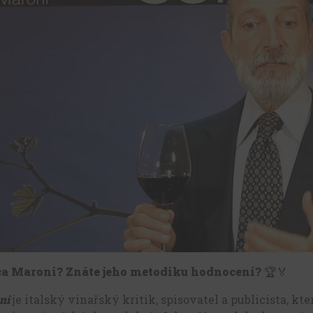
ca Maroni? Znáte jeho metodiku hodnocení?
🏆🏅
ni
je italský vinařský kritik, spisovatel a publicista, 