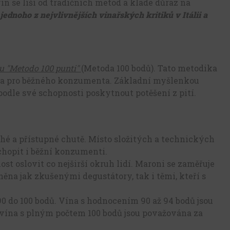
n se liší od tradičních metod a klade důraz na
ednoho z nejvlivnějších vinařských kritiků v Itálii a
u "Metodo 100 punti"
(Metoda 100 bodů). Tato metodika
ína pro běžného konzumenta. Základní myšlenkou
dle své schopnosti poskytnout potěšení z pití.
é a přístupné chutě. Místo složitých a technických
hopit i běžní konzumenti.
t oslovit co nejširší okruh lidí. Maroni se zaměřuje
něna jak zkušenými degustátory, tak i těmi, kteří s
0 do 100 bodů. Vína s hodnocením 90 až 94 bodů jsou
a vína s plným počtem 100 bodů jsou považována za