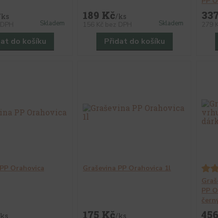
PP O
189 Kč
33
/
ks
/
ks
Skladem
Skladem
 DPH
156 Kč
bez DPH
279 
dat do košíku
Přidat do košíku
 PP Orahovica
Graševina PP Orahovica 1l
Graš
PP O
čern
175 Kč
45
ks
/
ks