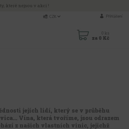
y, které nejsou v akci !
Přihlášení
CZK
0
ks
za
0 Kč
dnosti jejích lidí, který se v průběhu
ica... Vína, která tvoříme, jsou odrazem
hází z našich vlastních vinic, jejichž