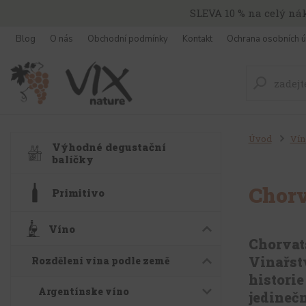
SLEVA 10 % na celý ná
Blog
O nás
Obchodní podmínky
Kontakt
Ochrana osobních ú
Úvod
Vín
Výhodné degustační
balíčky
Chorv
Primitivo
Víno
Chorvat
Vinařstv
Rozdělení vína podle země
historie
Argentínske víno
jedinečn