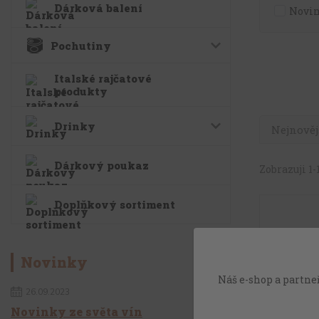
Dárková balení
Novi
Pochutiny
Italské rajčatové
produkty
Drinky
Nejnověj
Dárkový poukaz
Zobrazuji 1-1
Doplňkový sortiment
Novinky
Náš e-shop a partneř
26.09.2023
Novinky ze světa vín