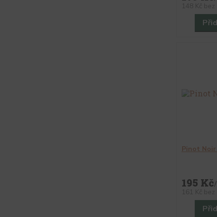
148 Kč
bez
Při
Pinot Noir
195 Kč
/
161 Kč
bez
Při