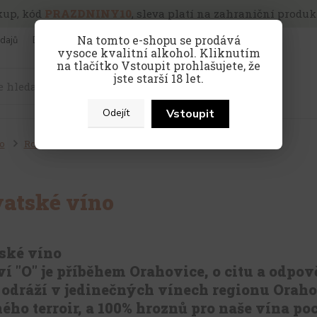
kup, kód
PRAZDNINY10
, sleva platí na zahraniční produkt
Na tomto e-shopu se prodává
dajů
Doprava a platba
Víno pro firmy
vysoce kvalitní alkohol. Kliknutím
na tlačítko Vstoupit prohlašujete, že
jste starší 18 let.
Hledat
Vstoupit
Odejít
o
Rozdělení vína podle země
Chorvatské víno
atské víno
ské víno
í "O" je příběhem Orahovice, o citu a odpově
 odráží v jedinečných vínech regionu Orahov
ého terroir, a 100% hroznů pro naše vína poc