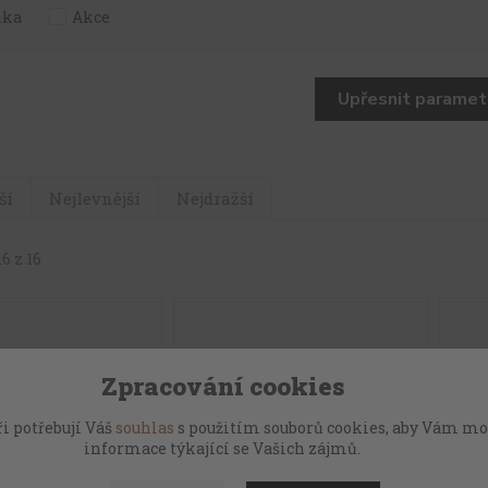
nka
Akce
Upřesnit paramet
ší
Nejlevnější
Nejdražší
6 z 16
Zpracování cookies
i potřebují Váš
souhlas
s použitím souborů cookies, aby Vám mo
informace týkající se Vašich zájmů.