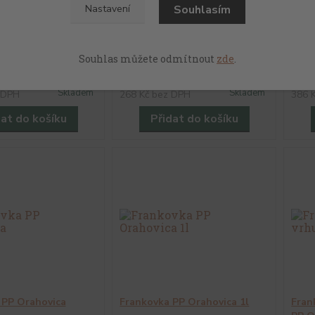
Souhlasím
Nastavení
Sauvignon
Cabernet Sauvignon vrhunski
Dárk
 PP Orahovica
PP Orahovica
Cabe
Souhlas můžete odmítnout
zde
.
vrhu
324 Kč
46
/
ks
/
ks
Skladem
Skladem
 DPH
268 Kč
bez DPH
386 
dat do košíku
Přidat do košíku
 PP Orahovica
Frankovka PP Orahovica 1l
Fran