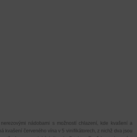
 nerezovými nádobami s možností chlazení, kde kvašení a
á kvašení červeného vína v 5 vinifikátorech, z nichž dva jsou