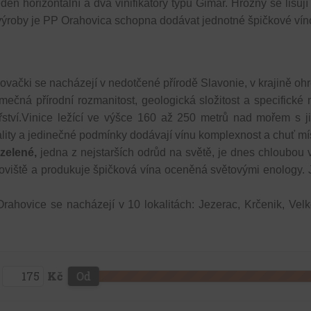
jeden horizontální a dva vinifikátory typu Gimar. Hrozny se lisu
roby je PP Orahovica schopna dodávat jednotné špičkové vín
ovački se nacházejí v nedotčené přírodě Slavonie, v krajině o
mečná přírodní rozmanitost, geologická složitost a specifické 
ství.
Vinice ležící ve výšce 160 až 250 metrů nad mořem s j
ality a jedinečné podmínky dodávají vínu komplexnost a chuť mís
zelené,
jedna z nejstarších odrůd na světě, je dnes chloubou vi
noviště a produkuje špičková vína oceněná světovými enology.
rahovice se nacházejí v 10 lokalitách: Jezerac, Krčenik, Velké
Kč
Od