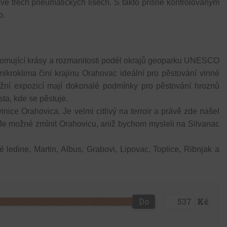
jí ve třech pneumatických lisech. S takto přísně kontrolovaným
o.
hromující krásy a rozmanitosti podél okrajů geoparku UNESCO
mikroklima činí krajinu Orahovac ideální pro pěstování vinné
ižní expozicí mají dokonalé podmínky pro pěstování hroznů
ta, kde se pěstuje.
nice Orahovica. Je velmi citlivý na terroir a právě zde našel
 Je možné zmínit Orahovicu, aniž bychom mysleli na Silvanac
 ledine, Martin, Albus, Grabovi, Lipovac, Toplice, Ribnjak a
Do
Kč