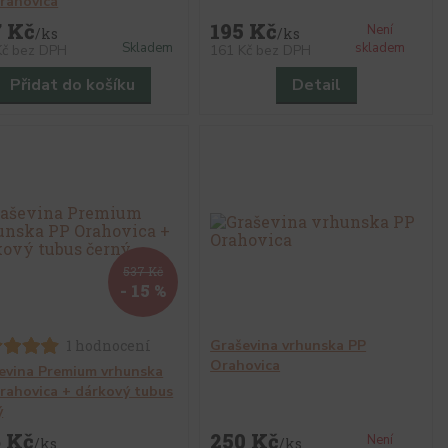
rahovica
7 Kč
195 Kč
Není
/
ks
/
ks
Skladem
skladem
Kč
bez DPH
161 Kč
bez DPH
Přidat do košíku
Detail
537 Kč
- 15 %
1 hodnocení
Graševina vrhunska PP
Orahovica
evina Premium vrhunska
rahovica + dárkový tubus
ý
6 Kč
250 Kč
Není
/
ks
/
ks