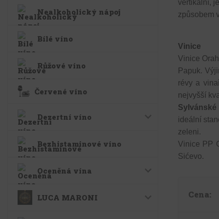
vertikální, 
Nealkoholický nápoj
způsobem vý
Bílé víno
Vinice
Vinice Orah
Růžové víno
Papuk. Výji
révy a vinař
Červené víno
nejvyšší kv
Sylvánské 
Dezertní víno
ideální sta
zeleni.
Bezhistaminové víno
Vinice PP O
Sićevo.
Oceněná vína
Cena:
LUCA MARONI