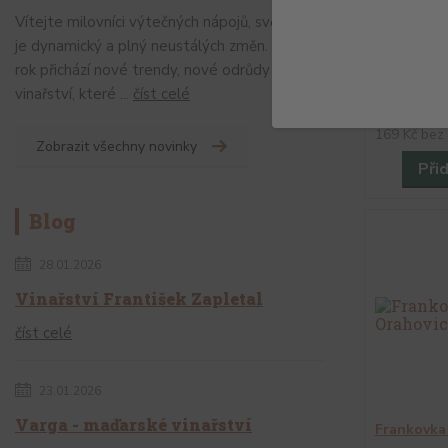
Vítejte milovníci výtečných nápojů, svět vín
je dynamický a plný neustálých změn. Každý
Cabernet 
kvalitetni
rok přichází nové trendy, nové odrůdy a nové
vinařství, které ...
číst celé
205 Kč
169 Kč
bez
Zobrazit všechny novinky
Při
Blog
28.01.2026
Vinařství František Zapletal
číst celé
23.01.2026
Varga - maďarské vinařství
Frankovka