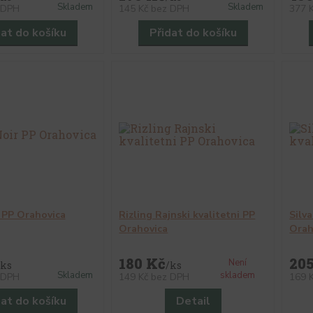
Skladem
Skladem
 DPH
145 Kč
bez DPH
377 
dat do košíku
Přidat do košíku
 PP Orahovica
Rizling Rajnski kvalitetni PP
Silv
Orahovica
Orah
180 Kč
20
Není
ks
/
ks
Skladem
skladem
 DPH
149 Kč
bez DPH
169 
dat do košíku
Detail