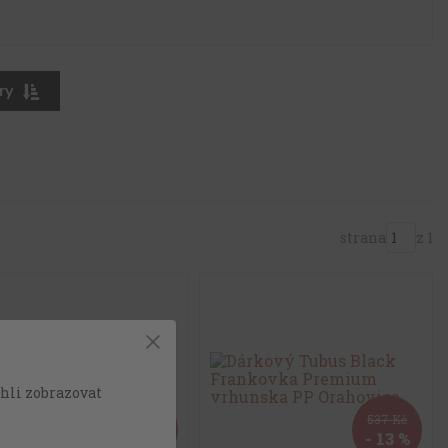
ry
strana
z 1
hli zobrazovat
537 Kč
537 Kč
- 13 %
- 13 %