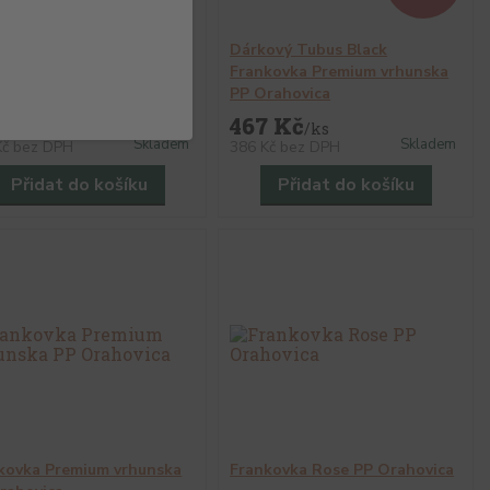
ový Tubus Black
Dárkový Tubus Black
rnet Sauvignon Premium
Frankovka Premium vrhunska
nski PP Orahovica
PP Orahovica
7 Kč
467 Kč
/
ks
/
ks
Skladem
Skladem
Kč
bez DPH
386 Kč
bez DPH
Přidat do košíku
Přidat do košíku
kovka Premium vrhunska
Frankovka Rose PP Orahovica