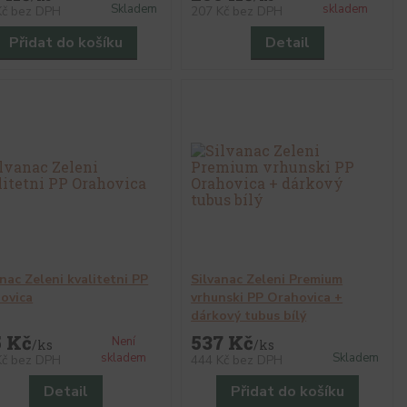
Skladem
skladem
Kč
bez DPH
207 Kč
bez DPH
Přidat do košíku
Detail
anac Zeleni kvalitetni PP
Silvanac Zeleni Premium
ovica
vrhunski PP Orahovica +
dárkový tubus bílý
5 Kč
537 Kč
Není
/
ks
/
ks
skladem
Skladem
Kč
bez DPH
444 Kč
bez DPH
Detail
Přidat do košíku