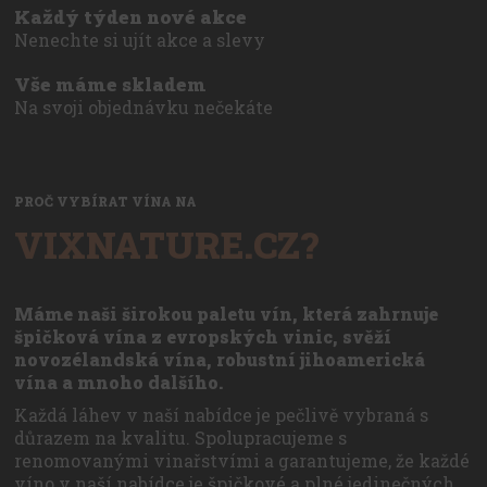
Každý týden nové akce
Nenechte si ujít akce a slevy
Vše máme skladem
Na svoji objednávku nečekáte
PROČ VYBÍRAT VÍNA NA
VIXNATURE.CZ?
Máme naši širokou paletu vín, která zahrnuje
špičková vína z evropských vinic, svěží
novozélandská vína, robustní jihoamerická
vína a mnoho dalšího.
Každá láhev v naší nabídce je pečlivě vybraná s
důrazem na kvalitu. Spolupracujeme s
renomovanými vinařstvími a garantujeme, že každé
víno v naší nabídce je špičkové a plné jedinečných