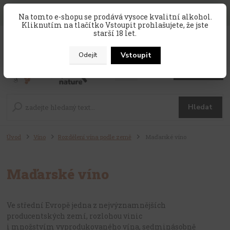
SLEVA 10 % na celý nákup, kód
PRAZDNINY10
, sleva platí na
Na tomto e-shopu se prodává vysoce kvalitní alkohol.
zahraniční produkty, které nejsou v akci !
Kliknutím na tlačítko Vstoupit prohlašujete, že jste
starší 18 let.
0
ks
CZK
za
0 Kč
Vstoupit
Odejít
Menu
Hledat
Úvod
Víno
Rozdělení vína podle země
Maďarské víno
Maďarské víno
Ve střední Evropě jedna z nejvýznamnějších
producentských zemí, rozlohou vinic
i množstvím vyprodukovaného vína, sedminásobně