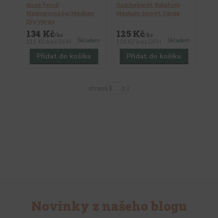
Rozé Felső
Szürkebarát Balatoni
Magyarországi Medium
Medium Sweet Varga
Dry Varga
134 Kč
125 Kč
/
ks
/
ks
Skladem
Skladem
111 Kč
bez DPH
103 Kč
bez DPH
Přidat do košíku
Přidat do košíku
strana
z 1
Novinky z našeho blogu