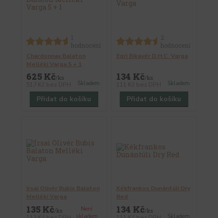
1
2
hodnocení
hodnocení
Chardonnay Balaton
Egri Bikavér D.H.C. Varga
Melléki Varga 5 + 1
625 Kč
134 Kč
/
ks
/
ks
Skladem
Skladem
517 Kč
bez DPH
111 Kč
bez DPH
Přidat do košíku
Přidat do košíku
Irsai Olivér Bubis Balaton
Kékfrankos Dunántúli Dry
Melléki Varga
Red
135 Kč
134 Kč
Není
/
ks
/
ks
skladem
Skladem
112 Kč
bez DPH
111 Kč
bez DPH