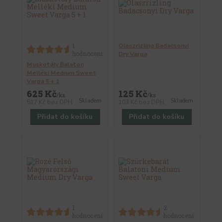
1
Olaszrizling Badacsonyi
hodnocení
Dry Varga
Muskotály Balaton
Melléki Medium Sweet
Varga 5 + 1
625 Kč
125 Kč
/
ks
/
ks
Skladem
Skladem
517 Kč
bez DPH
103 Kč
bez DPH
Přidat do košíku
Přidat do košíku
1
2
hodnocení
hodnocení