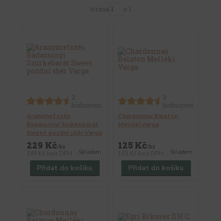
strana
z 1
2
3
hodnocení
hodnocení
Aranymetszés
Chardonnay Balaton
Badacsonyi Szürkebarát
Melléki Varga
Sweet pozdní sběr Varga
229 Kč
125 Kč
/
ks
/
ks
Skladem
Skladem
189 Kč
bez DPH
103 Kč
bez DPH
Přidat do košíku
Přidat do košíku