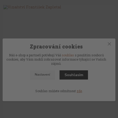
Zpracování cookies
28
.
01
.
2026
Náš e-shop a partneři potřebují Váš
souhlas
s použitím souborů
Vinařství František Zapletal
cookies, aby Vám mohli zobrazovat informace týkající se Vašich
zájmů.
číst celé
Souhlasím
Nastavení
Souhlas můžete odmítnout
zde
.