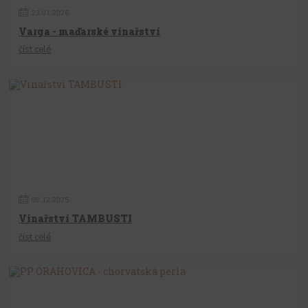
23
.
01
.
2026
Varga - maďarské vinařství
číst celé
09
.
12
.
2025
Vinařství TAMBUSTI
číst celé