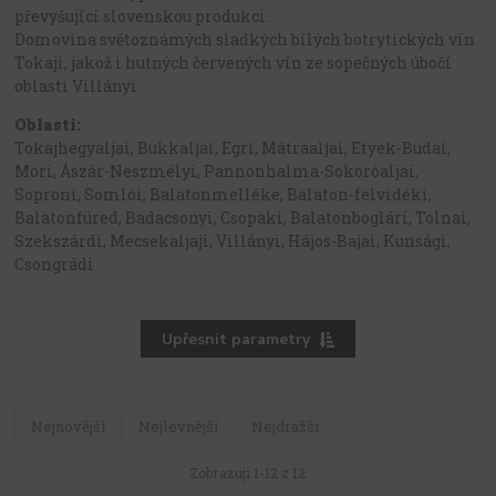
převyšující slovenskou produkci.
Domovina světoznámých sladkých bílých botrytických vín
Tokaji, jakož i hutných červených vín ze sopečných úbočí
oblasti Villányi.
Oblasti:
Tokajhegyaljai, Bukkaljai, Egri, Mátraaljai, Etyek-Budai,
Mori, Ászár-Neszmélyi, Pannonhalma-Sokoróaljai,
Soproni, Somlói, Balatonmelléke, Balaton-felvidéki,
Balatonfüred, Badacsonyi, Csopaki, Balatonboglári, Tolnai,
Szekszárdi, Mecsekaljaji, Villányi, Hájos-Bajai, Kunsági,
Csongrádi
Upřesnit parametry
Nejnovější
Nejlevnější
Nejdražší
Zobrazuji 1-12 z 12