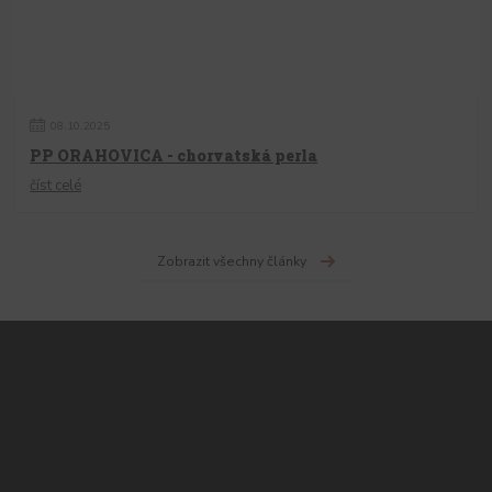
08
.
10
.
2025
PP ORAHOVICA - chorvatská perla
číst celé
Zobrazit všechny články