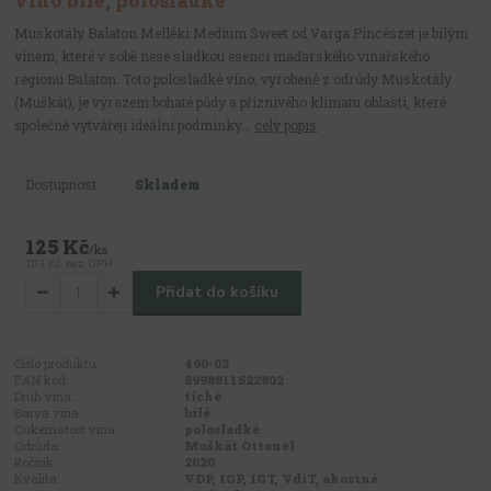
víno bílé, polosladké
Muskotály Balaton Melléki Medium Sweet od Varga Pincészet je bílým
vínem, které v sobě nese sladkou esenci maďarského vinařského
regionu Balaton. Toto polosladké víno, vyrobené z odrůdy Muskotály
(Muškát), je výrazem bohaté půdy a příznivého klimatu oblasti, které
společně vytvářejí ideální podmínky...
celý popis
Dostupnost
Skladem
125 Kč
/
ks
103 Kč
bez DPH
Přidat do košíku
Číslo produktu:
490-02
EAN kód:
5998811522802
Druh vína:
tiché
Barva vína:
bílé
Cukernatost vína:
polosladké
Odrůda:
Muškát Ottonel
Ročník:
2020
Kvalita:
VDP, IGP, IGT, VdiT, akostné