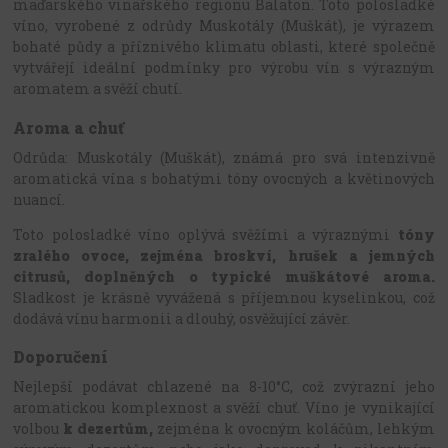
maďarského vinařského regionu Balaton. Toto polosladké
víno, vyrobené z odrůdy Muskotály (Muškát), je výrazem
bohaté půdy a příznivého klimatu oblasti, které společně
vytvářejí ideální podmínky pro výrobu vín s výrazným
aromatem a svěží chutí.
Aroma a chuť
Odrůda: Muskotály (Muškát), známá pro svá intenzivně
aromatická vína s bohatými tóny ovocných a květinových
nuancí.
Toto polosladké víno oplývá svěžími a výraznými
tóny
zralého ovoce, zejména broskví, hrušek a jemných
citrusů, doplněných o typické muškátové aroma.
Sladkost je krásně vyvážená s příjemnou kyselinkou, což
dodává vínu harmonii a dlouhý, osvěžující závěr.
Doporučení
Nejlepší podávat chlazené na 8-10°C, což zvýrazní jeho
aromatickou komplexnost a svěží chuť. Víno je vynikající
volbou
k dezertům,
zejména k ovocným koláčům, lehkým