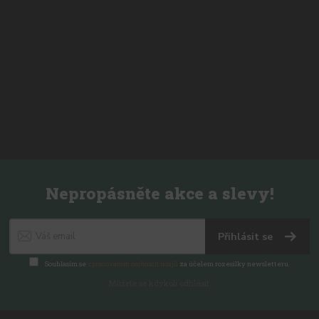
Nepropásněte akce a slevy!
Přihlásit se
Souhlasím se
zpracováním osobních údajů
za účelem rozesílky newsletteru.
Můžete se kdykoli odhlásit.