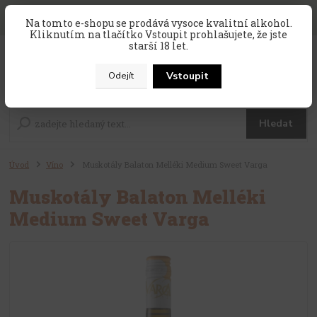
SLEVA 10 % na celý nákup, kód
PRAZDNINY10
, sleva platí na
Na tomto e-shopu se prodává vysoce kvalitní alkohol.
zahraniční produkty, které nejsou v akci !
Kliknutím na tlačítko Vstoupit prohlašujete, že jste
starší 18 let.
0
ks
CZK
za
0 Kč
Vstoupit
Odejít
Menu
Hledat
Úvod
Víno
Muskotály Balaton Melléki Medium Sweet Varga
Muskotály Balaton Melléki
Medium Sweet Varga