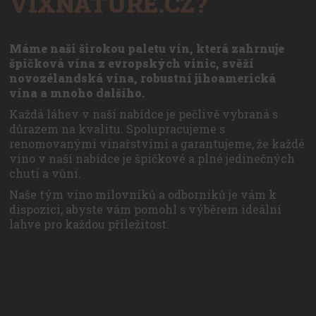
VIXNATURE.CZ?
Máme naši širokou paletu vín, která zahrnuje
špičková vína z evropských vinic, svěží
novozélandská vína, robustní jihoamerická
vína a mnoho dalšího.
Každá láhev v naší nabídce je pečlivě vybraná s
důrazem na kvalitu. Spolupracujeme s
renomovanými vinařstvími a garantujeme, že každé
víno v naší nabídce je špičkové a plné jedinečných
chutí a vůní.
Naše tým víno milovníků a odborníků je vám k
dispozici, abyste vám pomohl s výběrem ideální
lahve pro každou příležitost.