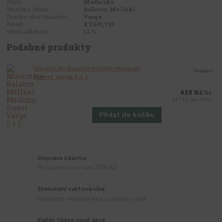
Země:
Maďarsko
Vinařská oblast:
Balaton Melléki
Značka vína/Vinařství:
Varga
Balení:
KT.6/0,75L
Obsah alkoholu:
11 %
Podobné produkty
Muskotály Balaton Melléki Medium
Skladem
Sweet Varga 5 + 1
625 Kč
/
ks
517 Kč
bez DPH
Přidat do košíku
Doprava zdarma
Při objednávce nad 2000 Kč
Exkluzivní světová vína
Vybíráme nejlepší vína z celého světa
Každý týden nové akce