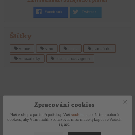
Líbil se článek? Sdílejte ho s přáteli
Facebook
Twitter
Štítky
vinice
vino
spier
jizniafrika
vinozafriky
cabernersauvignon
Zpracování cookies
Doprava zdarma
Náš e-shop a partneři potřebují Váš
souhlas
s použitím souborů
Při objednávce nad 2000 Kč
cookies, aby Vám mohli zobrazovat informace týkající se Vašich
zájmů.
Exkluzivní světová vína