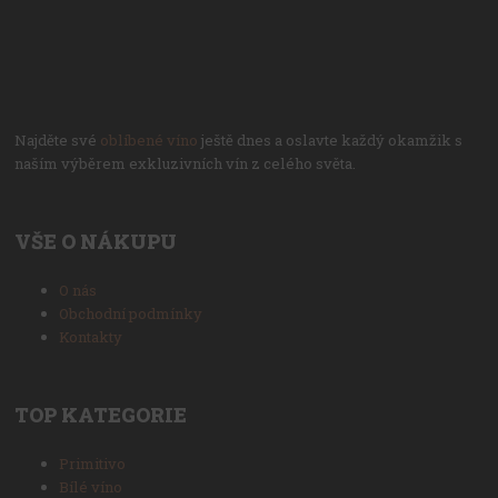
Najděte své
oblíbené víno
ještě dnes a oslavte každý okamžik s
naším výběrem exkluzivních vín z celého světa.
VŠE O NÁKUPU
O nás
Obchodní podmínky
Kontakty
TOP KATEGORIE
Primitivo
Bílé víno