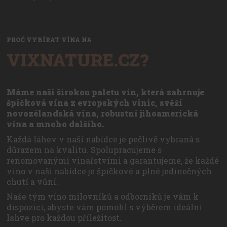
PROČ VYBÍRAT VÍNA NA
VIXNATURE.CZ?
Máme naši širokou paletu vín, která zahrnuje
špičková vína z evropských vinic, svěží
novozélandská vína, robustní jihoamerická
vína a mnoho dalšího.
Každá láhev v naší nabídce je pečlivě vybraná s
důrazem na kvalitu. Spolupracujeme s
renomovanými vinařstvími a garantujeme, že každé
víno v naší nabídce je špičkové a plné jedinečných
chutí a vůní.
Naše tým víno milovníků a odborníků je vám k
dispozici, abyste vám pomohl s výběrem ideální
lahve pro každou příležitost.