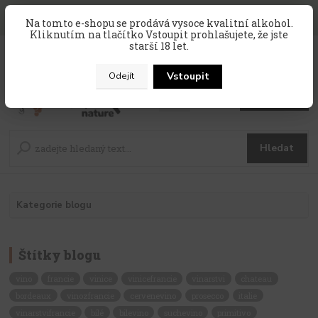
SLEVA 10 % na celý nákup, kód
PRAZDNINY10
, sleva platí na
Na tomto e-shopu se prodává vysoce kvalitní alkohol.
zahraniční produkty, které nejsou v akci !
Kliknutím na tlačítko Vstoupit prohlašujete, že jste
starší 18 let.
0
ks
CZK
za
0 Kč
Vstoupit
Odejít
Menu
Hledat
Kategorie blogu
Štítky blogu
vino
francie
vinice
vinicefrancie
vinarstvi
chateau
bordeaux
vinozfrancie
cervenevino
prosecco
italie
vinarstvifrancie
bílé
bilevino
suchevino
primitivo