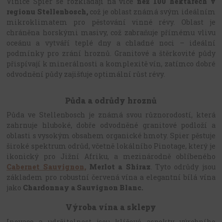
Vinice Spier se rozkládají na více
než 100 hektarech v
regionu Stellenbosch,
což je oblast známá svým ideálním
mikroklimatem pro pěstování vinné révy. Oblast je
chráněna horskými masivy, což zabraňuje přímému vlivu
oceánu a vytváří teplé dny a chladné noci – ideální
podmínky pro zrání hroznů. Granitové a štěrkovité půdy
přispívají k minerálnosti a komplexitě vín, zatímco dobré
odvodnění půdy zajišťuje optimální růst révy.
Půda a odrůdy hroznů
Půda ve Stellenbosch je známá svou různorodostí, která
zahrnuje hluboké, dobře odvodněné granitové podloží a
oblasti s vysokým obsahem organické hmoty. Spier pěstuje
široké spektrum odrůd, včetně lokálního Pinotage, který je
ikonický pro Jižní Afriku, a mezinárodně oblíbeného
Cabernet Sauvignon,
Merlot a Shiraz
. Tyto odrůdy jsou
základem pro robustní červená vína a elegantní bílá vína
jako
Chardonnay a Sauvignon Blanc.
Výroba vína a sklepy
Inovace a udržitelnost jsou klíčové aspekty výrobního