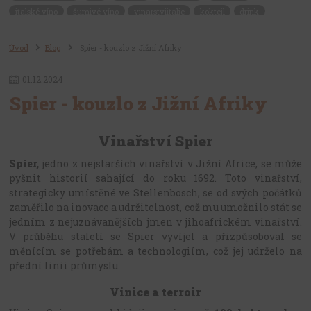
italské víno
šumivé víno
vinarstviitalie
koktejl
drink
roccadeiforti
francouzskevino
francouzskevinarstvi
viniceitalie
rioja
portugalskevino
portugalsko
viniceportugalsko
Úvod
Blog
Spier - kouzlo z Jižní Afriky
costieresdenimes
červené víno
dělení primitiva
apelace
chuť primitiva
obsah alkoholu
jídlo
jak servírovat
bílé víno
01
.
12
.
2024
dělení prosecca
bezalkoholické
bezalkoholové víno
Spier - kouzlo z Jižní Afriky
nealkoholické
nealkoholická vína
nealkoholické šumivé
italské nealkoholické víno
valentýn
svatý valentýn
perlivé víno
Vinařství Spier
růžové víno
Spier,
jedno z nejstarších vinařství v Jižní Africe, se může
pyšnit historií sahající do roku 1692. Toto vinařství,
strategicky umístěné ve Stellenbosch, se od svých počátků
zaměřilo na inovace a udržitelnost, což mu umožnilo stát se
jedním z nejuznávanějších jmen v jihoafrickém vinařství.
V průběhu staletí se Spier vyvíjel a přizpůsoboval se
měnícím se potřebám a technologiím, což jej udrželo na
přední linii průmyslu.
Vinice a terroir