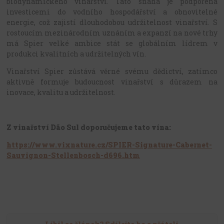
biodynamického vinařství. Tato snaha je podpořena
investicemi do vodního hospodářství a obnovitelné
energie, což zajistí dlouhodobou udržitelnost vinařství. S
rostoucím mezinárodním uznáním a expanzí na nové trhy
má Spier velké ambice stát se globálním lídrem v
produkci kvalitních a udržitelných vín.
Vinařství Spier zůstává věrné svému dědictví, zatímco
aktivně formuje budoucnost vinařství s důrazem na
inovace, kvalitu a udržitelnost.
Z vinařství Dão Sul doporučujeme tato vína:
https://www.vixnature.cz/SPIER-Signature-Cabernet-
Sauvignon-Stellenbosch-d696.htm