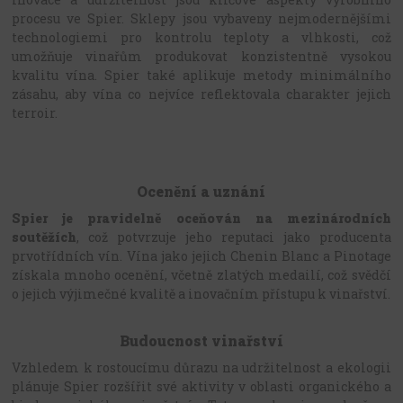
procesu ve Spier. Sklepy jsou vybaveny nejmodernějšími
technologiemi pro kontrolu teploty a vlhkosti, což
umožňuje vinařům produkovat konzistentně vysokou
kvalitu vína. Spier také aplikuje metody minimálního
zásahu, aby vína co nejvíce reflektovala charakter jejich
terroir.
Ocenění a uznání
Spier je pravidelně oceňován na mezinárodních
soutěžích
, což potvrzuje jeho reputaci jako producenta
prvotřídních vín. Vína jako jejich Chenin Blanc a Pinotage
získala mnoho ocenění, včetně zlatých medailí, což svědčí
o jejich výjimečné kvalitě a inovačním přístupu k vinařství.
Budoucnost vinařství
Vzhledem k rostoucímu důrazu na udržitelnost a ekologii
plánuje Spier rozšířit své aktivity v oblasti organického a