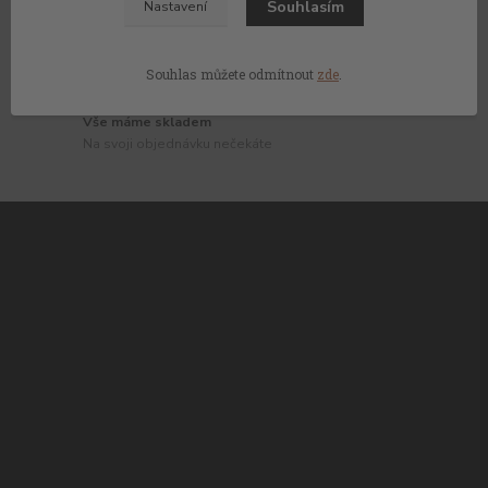
Souhlasím
Nastavení
Vybíráme nejlepší vína z celého světa
Každý týden nové akce
Souhlas můžete odmítnout
zde
.
Nenechte si ujít akce a slevy
Vše máme skladem
Na svoji objednávku nečekáte