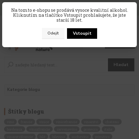
SLEVA 10 % na celý nákup, kód
PRAZDNINY10
, sleva platí na
Na tomto e-shopu se prodává vysoce kvalitní alkohol.
zahraniční produkty, které nejsou v akci !
Kliknutím na tlačítko Vstoupit prohlašujete, že jste
starší 18 let.
0
ks
CZK
za
0 Kč
Vstoupit
Odejít
Menu
Hledat
Kategorie blogu
Štítky blogu
vino
francie
vinice
vinicefrancie
vinarstvi
chateau
bordeaux
vinozfrancie
cervenevino
prosecco
italie
vinarstvifrancie
bílé
bilevino
suchevino
primitivo