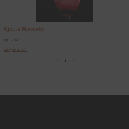
Spritz Moscato
18
.
09
.
2024
celý článek
strana
z 1