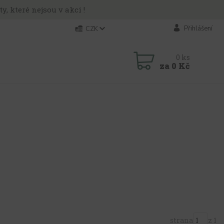
y, které nejsou v akci !
Přihlášení
CZK
0
ks
za
0 Kč
strana
z 1