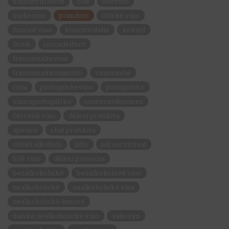
vinarstvifrancie
bílé
bilevino
suchevino
primitivo
italské víno
šumivé víno
vinarstviitalie
koktejl
drink
roccadeiforti
francouzskevino
francouzskevinarstvi
viniceitalie
rioja
portugalskevino
portugalsko
viniceportugalsko
costieresdenimes
červené víno
dělení primitiva
apelace
chuť primitiva
obsah alkoholu
jídlo
jak servírovat
bílé víno
dělení prosecca
bezalkoholické
bezalkoholové víno
nealkoholické
nealkoholická vína
nealkoholické šumivé
italské nealkoholické víno
valentýn