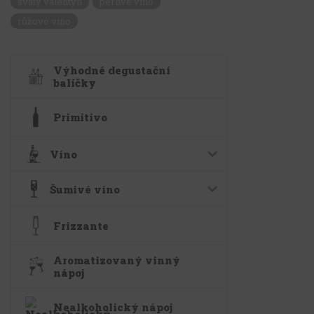
svatý valentýn
perlivé víno
růžové víno
Výhodné degustační
balíčky
Primitivo
Víno
Šumivé víno
Frizzante
Aromatizovaný vinný
nápoj
Nealkoholický nápoj