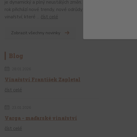
je dynamický a plný neustálých změn. Každý
rok přichází nové trendy, nové odrůdy a nové
vinařství, které ...
číst celé
Zobrazit všechny novinky
Blog
28.01.2026
Vinařství František Zapletal
číst celé
23.01.2026
Varga - maďarské vinařství
číst celé