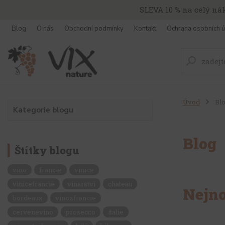
SLEVA 10 % na celý ná
Blog
O nás
Obchodní podmínky
Kontakt
Ochrana osobních ú
Úvod
Bl
Kategorie blogu
Blog
Štítky blogu
vino
francie
vinice
vinicefrancie
vinarstvi
chateau
Nejno
bordeaux
vinozfrancie
cervenevino
prosecco
italie