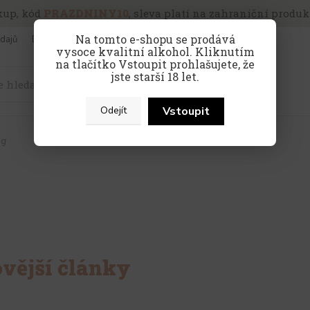
kup, kód
PRAZDNINY10
, sleva platí na zahraniční produkt
Na tomto e-shopu se prodává
dajů
Doprava a platba
Víno pro firmy
vysoce kvalitní alkohol. Kliknutím
na tlačítko Vstoupit prohlašujete, že
jste starší 18 let.
Hledat
Vstoupit
Odejít
og
vější články