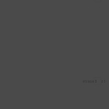
strana
z 1