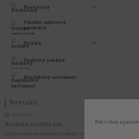
Pochutiny
Italské rajčatové
produkty
Drinky
Dárkový poukaz
Doplňkový sortiment
Novinky
26.09.2023
Náš e-shop a partneř
Novinky ze světa vín
Vítejte milovníci výtečných nápojů, svět vín