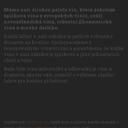
Máme naši širokou paletu vín, která zahrnuje
špičková vína z evropských vinic, svěží
novozélandská vína, robustní jihoamerická
vína a mnoho dalšího.
Každá láhev v naší nabídce je pečlivě vybraná s
důrazem na kvalitu. Spolupracujeme s
renomovanými vinařstvími a garantujeme, že každé
víno v naší nabídce je špičkové a plné jedinečných
chutí a vůní.
Naše tým víno milovníků a odborníků je vám k
dispozici, abyste vám pomohl s výběrem ideální
lahve pro každou příležitost.
Najděte své
oblíbené víno
ještě dnes a oslavte každý okamžik s
naším výběrem exkluzivních vín z celého světa.