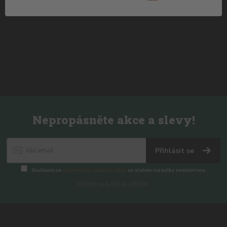
Nepropásněte akce a slevy!
Přihlásit se
Souhlasím se
zpracováním osobních údajů
za účelem rozesílky newsletteru.
Můžete se kdykoli odhlásit.