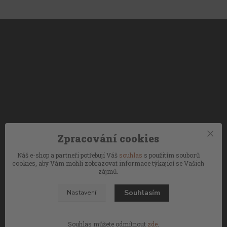
Zpracování cookies
Náš e-shop a partneři potřebují Váš
souhlas
s použitím souborů
cookies, aby Vám mohli zobrazovat informace týkající se Vašich
zájmů.
Souhlasím
Nastavení
Souhlas můžete odmítnout
zde
.