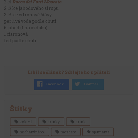
2 cl
Rocca dei Forti Moscato
2 lžíce jahodového sirupu
3 lžíce citronové šťávy
perlivá voda podle chuti
6 jahod (1 na ozdobu)
1 citronová
led podle chuti
Líbil se článek? Sdílejte ho s přáteli
Facebook
Twitter
Štítky
koktejl
drinky
drink
míchanýnápoj
moscato
spumante