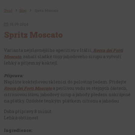
roccadeiforti
francouzskevino
francouzskevinarstvi
viniceitalie
rioja
portugalskevino
portugalsko
viniceportugalsko
Úvod
Blog
Spritz Moscato
costieresdenimes
červené víno
dělení primitiva
apelace
chuť primitiva
obsah alkoholu
jídlo
jak servírovat
bílé víno
18
.
09
.
2024
dělení prosecca
bezalkoholické
bezalkoholové víno
Spritz Moscato
nealkoholické
nealkoholická vína
nealkoholické šumivé
italské nealkoholické víno
valentýn
svatý valentýn
perlivé víno
Varianta nejslavnějšího aperitivu v Itálii,
Rocca dei Forti
růžové víno
Moscato
, zahalí sladké tóny jahodového sirupu a vytvoří
lehký a příjemný koktejl.
Příprava:
Naplňte koktejlovou sklenici do poloviny ledem. Přidejte
Rocca dei Forti Moscato
a perlivou vodu ve stejných částech,
citronovou šťávu, jahodový sirup a jahody předem nakrájené
na plátky. Ozdobte tenkým plátkem citronu a jahodou.
Doba přípravy
8 minut
Lehká
obtížnost
Ingredience: