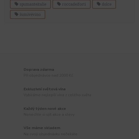
spumanteitalie
roccadeiforti
dolce
šumivévino
Doprava zdarma
Při objednávce nad 2000 Kč
Exkluzivní světová vína
Vybíráme nejlepší vína z celého světa
Každý týden nové akce
Nenechte si ujít akce a slevy
Vše máme skladem
Na svoji objednávku nečekáte