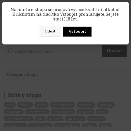
SLEVA 10 % na celý nákup, kód
PRAZDNINY10
, sleva platí na
Na tomto e-shopu se prodává vysoce kvalitní alkohol.
zahraniční produkty, které nejsou v akci !
Kliknutím na tlačítko Vstoupit prohlašujete, že jste
starší 18 let.
0
ks
CZK
za
0 Kč
Vstoupit
Odejít
Menu
Hledat
Kategorie blogu
Štítky blogu
vino
francie
vinice
vinicefrancie
vinarstvi
chateau
bordeaux
vinozfrancie
cervenevino
prosecco
italie
vinarstvifrancie
bílé
bilevino
suchevino
primitivo
italské víno
šumivé víno
vinarstviitalie
koktejl
drink