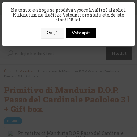
SLEVA 10 % na celý nákup, kód
PRAZDNINY10
, sleva platí na
Na tomto e-shopu se prodává vysoce kvalitní alkohol.
zahraniční produkty, které nejsou v akci !
Kliknutím na tlačítko Vstoupit prohlašujete, že jste
starší 18 let.
0
ks
CZK
za
0 Kč
Vstoupit
Odejít
Menu
Hledat
Úvod
Primitivo
Primitivo di Manduria D.O.P. Passo del Cardinale
Paololeo 3 l + Gift box
Primitivo di Manduria D.O.P.
Passo del Cardinale Paololeo 3 l
+ Gift box
Novinka