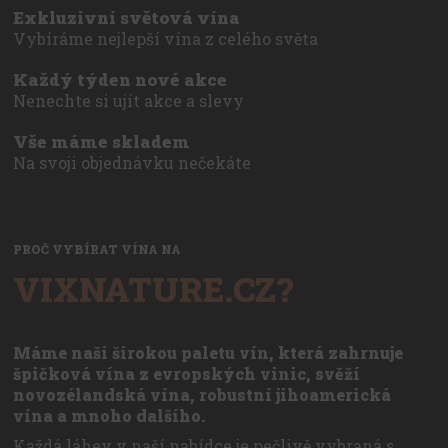
Exkluzivní světová vína
Vybíráme nejlepší vína z celého světa
Každý týden nové akce
Nenechte si ujít akce a slevy
Vše máme skladem
Na svoji objednávku nečekáte
PROČ VYBÍRAT VÍNA NA
VIXNATURE.CZ?
Máme naši širokou paletu vín, která zahrnuje
špičková vína z evropských vinic, svěží
novozélandská vína, robustní jihoamerická
vína a mnoho dalšího.
Každá láhev v naší nabídce je pečlivě vybraná s