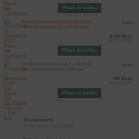
Přidat do košíku
Primitivo di Manduria D.O.P. Passo del
Skladem
Cardinale Paololeo 3 l + dřevěný box
2 127 Kč
/
ks
1 758 Kč
bez DPH
Přidat do košíku
Primitivo di Manduria D.O.P. 1,5L Passo
Skladem
del Cardinale Paololeo + Gift box
787 Kč
/
ks
650 Kč
bez DPH
Přidat do košíku
Doprava zdarma
Při objednávce nad 2000 Kč