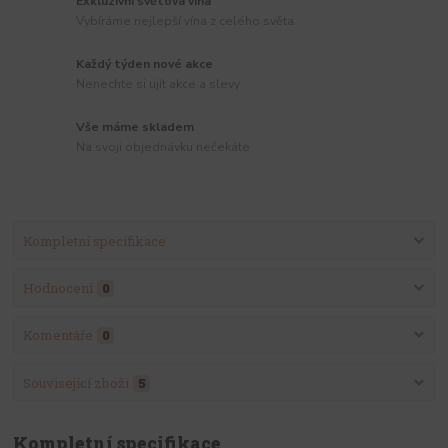
Exkluzivní světová vína
Vybíráme nejlepší vína z celého světa
Každý týden nové akce
Nenechte si ujít akce a slevy
Vše máme skladem
Na svoji objednávku nečekáte
Kompletní specifikace
Hodnocení
0
Komentáře
0
Související zboží
5
Kompletní specifikace