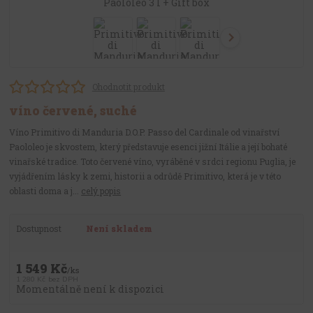
Ohodnotit produkt
víno červené, suché
Víno Primitivo di Manduria D.O.P. Passo del Cardinale od vinařství
Paololeo je skvostem, který představuje esenci jižní Itálie a její bohaté
vinařské tradice. Toto červené víno, vyráběné v srdci regionu Puglia, je
vyjádřením lásky k zemi, historii a odrůdě Primitivo, která je v této
oblasti doma a j...
celý popis
Dostupnost
Není skladem
1 549 Kč
/
ks
1 280 Kč
bez DPH
Momentálně není k dispozici