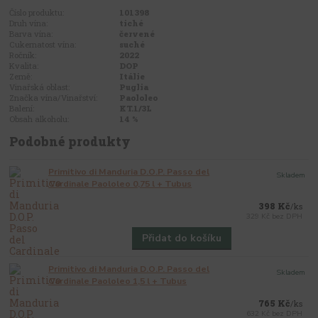
Číslo produktu:
101398
Druh vína:
tiché
Barva vína:
červené
Cukernatost vína:
suché
Ročník:
2022
Kvalita:
DOP
Země:
Itálie
Vinařská oblast:
Puglia
Značka vína/Vinařství:
Paololeo
Balení:
KT.1/3L
Obsah alkoholu:
14 %
Podobné produkty
Primitivo di Manduria D.O.P. Passo del
Skladem
Cardinale Paololeo 0,75 l + Tubus
398 Kč
/
ks
329 Kč
bez DPH
Přidat do košíku
Primitivo di Manduria D.O.P. Passo del
Skladem
Cardinale Paololeo 1,5 l + Tubus
765 Kč
/
ks
632 Kč
bez DPH