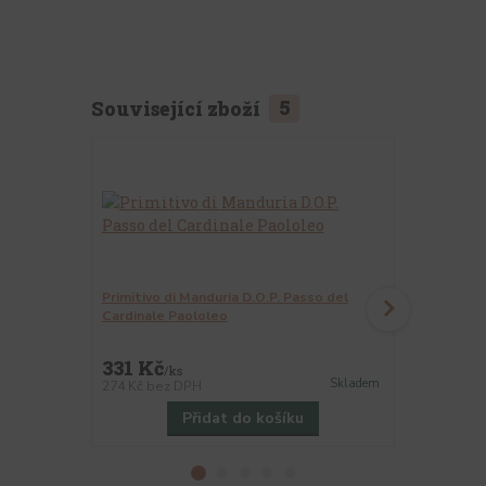
Související zboží
5
Primitivo di Manduria D.O.P. Passo del
BOHEMIA PR.
Cardinale Paololeo
víno 450ml
331 Kč
359 Kč
/
ks
/
k
Skladem
274 Kč
bez DPH
297 Kč
bez 
Přidat do košíku