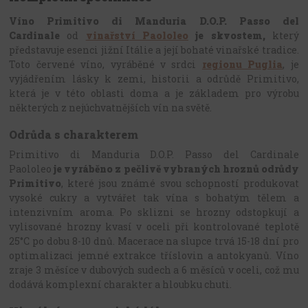
Víno Primitivo di Manduria D.O.P. Passo del
Cardinale
od
vinařství Paololeo
je skvostem,
který
představuje esenci jižní Itálie a její bohaté vinařské tradice.
Toto červené víno, vyráběné v srdci
regionu Puglia
, je
vyjádřením lásky k zemi, historii a odrůdě Primitivo,
která je v této oblasti doma a je základem pro výrobu
některých z nejúchvatnějších vín na světě.
Odrůda s charakterem
Primitivo di Manduria D.O.P. Passo del Cardinale
Paololeo
je vyráběno z pečlivě vybraných hroznů odrůdy
Primitivo
, které jsou známé svou schopností produkovat
vysoké cukry a vytvářet tak vína s bohatým tělem a
intenzivním aroma. Po sklizni se hrozny odstopkují a
vylisované hrozny kvasí v oceli při kontrolované teplotě
25°C po dobu 8-10 dnů. Macerace na slupce trvá 15-18 dní pro
optimalizaci jemné extrakce tříslovin a antokyanů. Víno
zraje 3 měsíce v dubových sudech a 6 měsíců v oceli, což mu
dodává komplexní charakter a hloubku chuti.