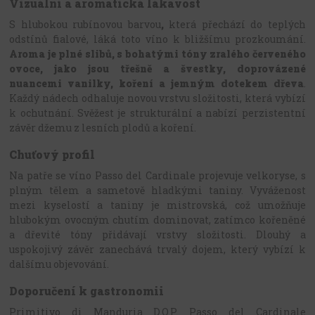
Vizuální a aromatická lákavost
S hlubokou rubínovou barvou
,
která přechází do teplých
odstínů fialové, láká toto víno k bližšímu prozkoumání.
Aroma je plné slibů, s bohatými tóny zralého červeného
ovoce, jako jsou třešně a švestky, doprovázené
nuancemi vanilky, koření a jemným dotekem dřeva
.
Každý nádech odhaluje novou vrstvu složitosti, která vybízí
k ochutnání. Svěžest je strukturální a nabízí perzistentní
závěr džemu z lesních plodů a koření.
Chuťový profil
Na patře se víno Passo del Cardinale projevuje velkoryse, s
plným tělem a sametově hladkými taniny. Vyváženost
mezi kyselostí a taniny je mistrovská, což umožňuje
hlubokým ovocným chutím dominovat, zatímco kořeněné
a dřevité tóny přidávají vrstvy složitosti. Dlouhý a
uspokojivý závěr zanechává trvalý dojem, který vybízí k
dalšímu objevování.
Doporučení k gastronomii
Primitivo di Manduria D.O.P. Passo del Cardinale