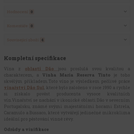
Hodnocení
0
Komentáře
0
Související zboží
4
Kompletní specifikace
Vína z
oblasti Dão
jsou proslulá svou kvalitou a
charakterem, a
Vinha Maria Reserva Tinto
je toho
skvělým příkladem.
Toto víno je výsledkem pečlivé práce
vinařství Dão Sul
, které bylo založeno v roce 1990 a rychle
si získalo pověst producenta vysoce kvalitních
vín.
Vinařství se nachází v ikonické oblasti Dão v severním
Portugalsku, známé svými majestátními horami Estrela,
Caramulo a Bussaco, které vytvářejí jedinečné mikroklima
ideální pro pěstování vinné révy.
Odrůdy a vinifikace