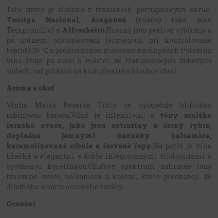
Toto cuvée je složeno z tradičních portugalských odrůd:
Touriga Nacional
,
Aragonez
(známý také jako
Tempranillo) a
Alfrocheiro
.
Hrozny jsou pečlivě vybírány a
po úplném odstopkování fermentují při kontrolované
teplotě 26 °C s prodlouženou macerací na slupkách.
Polovina
vína zraje po dobu 6 měsíců ve francouzských dubových
sudech, což přidává na komplexitě a hloubce chuti.
Aroma a chuť
Vinha Maria Reserva Tinto se vyznačuje hlubokou
rubínovou barvou.
Vůně je intenzivní, s
tóny zralého
černého ovoce, jako jsou ostružiny a černý rybíz,
doplněné jemnými náznaky balsamica,
karamelizované cibule a červené řepy.
Na patře je víno
hladké a elegantní, s dobře integrovanými tříslovinami a
vyváženou kyselinkou.
Chuťové spektrum zahrnuje tóny
tmavého ovoce, balsamica a koření, které přecházejí do
dlouhého a harmonického závěru.
​
Ocenění