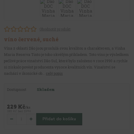
Ohodnotit produkt
víno červené, suché
Vína z oblasti Dão jsou proslulá svou kvalitou a charakterem, a Vinha
Maria Reserva Tinto je toho skvělým příkladem. Toto víno je výsledkem
pečlivé práce vinařství Dão Sul, které bylo založeno v roce 1990 a rychle
si získalo pověst producenta vysoce kvalitních vín. Vinařství se
nachází v ikonické ob...
celý popis
Dostupnost
Skladem
229 Kč
/
ks
189 Kč
bez DPH
Přidat do košíku