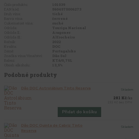
Číslo produktu:
101039
EAN kód:
5604575006273
Druh vína:
tiché
Barva vína:
červené
Cukernatost vína:
suché
Odrůda:
Touriga Nacional
Odrůda II.:
Aragones
Odrůda III.:
Alfrocheiro
Ročník:
2022
Kvalita:
DOC
Země:
Portugalsko
Značka vína/Vinařství:
Dão Sul
Balení:
KT.6/0,75L
Obsah alkoholu:
13,5%
Podobné produkty
Dão DOC Astrolábium Tinto Reserva
Skladem
281 Kč
/
ks
232 Kč
bez DPH
Přidat do košíku
Dão DOC Quinta de Cabriz Tinto
Skladem
Reserva