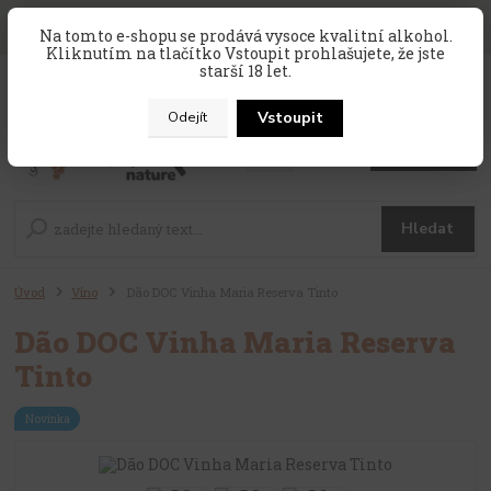
SLEVA 10 % na celý nákup, kód
PRAZDNINY10
, sleva platí na
Na tomto e-shopu se prodává vysoce kvalitní alkohol.
zahraniční produkty, které nejsou v akci !
Kliknutím na tlačítko Vstoupit prohlašujete, že jste
starší 18 let.
0
ks
CZK
za
0 Kč
Vstoupit
Odejít
Menu
Hledat
Úvod
Víno
Dão DOC Vinha Maria Reserva Tinto
Dão DOC Vinha Maria Reserva
Tinto
Novinka