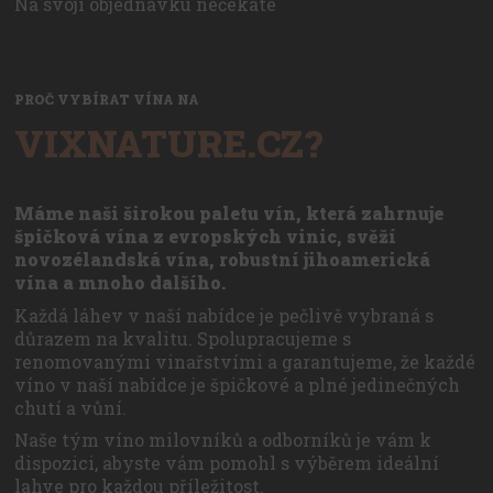
Na svoji objednávku nečekáte
PROČ VYBÍRAT VÍNA NA
VIXNATURE.CZ?
Máme naši širokou paletu vín, která zahrnuje
špičková vína z evropských vinic, svěží
novozélandská vína, robustní jihoamerická
vína a mnoho dalšího.
Každá láhev v naší nabídce je pečlivě vybraná s
důrazem na kvalitu. Spolupracujeme s
renomovanými vinařstvími a garantujeme, že každé
víno v naší nabídce je špičkové a plné jedinečných
chutí a vůní.
Naše tým víno milovníků a odborníků je vám k
dispozici, abyste vám pomohl s výběrem ideální
lahve pro každou příležitost.