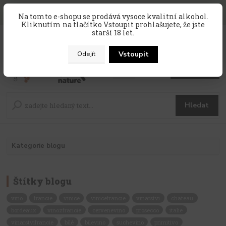
SLEVA 10 % na celý nákup, kód
PRAZDNINY10
, sleva platí na
Na tomto e-shopu se prodává vysoce kvalitní alkohol.
zahraniční produkty, které nejsou v akci !
Kliknutím na tlačítko Vstoupit prohlašujete, že jste
starší 18 let.
0
ks
CZK
za
0 Kč
Vstoupit
Odejít
Menu
Hledat
Kategorie blogu
Štítky blogu
vino
francie
vinice
vinicefrancie
vinarstvi
chateau
bordeaux
vinozfrancie
cervenevino
prosecco
italie
vinarstvifrancie
bílé
bilevino
suchevino
primitivo