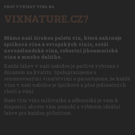
PROČ VYBÍRAT VÍNA NA
VIXNATURE.CZ?
Máme naši širokou paletu vín, která zahrnuje
špičková vína z evropských vinic, svěží
novozélandská vína, robustní jihoamerická
vína a mnoho dalšího.
Každá láhev v naší nabídce je pečlivě vybraná s
důrazem na kvalitu. Spolupracujeme s
renomovanými vinařstvími a garantujeme, že každé
víno v naší nabídce je špičkové a plné jedinečných
chutí a vůní.
Naše tým víno milovníků a odborníků je vám k
dispozici, abyste vám pomohl s výběrem ideální
lahve pro každou příležitost.