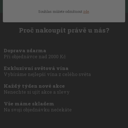
Můžete se kdykoli odhlásit.
Souhlas můžete odmítnout
zde
.
Proč nakoupit právě u nás?
Doprava zdarma
Při objednávce nad 2000 Kč
Exkluzivní světová vína
Vybíráme nejlepší vína z celého světa
Každý týden nové akce
Nenechte si ujít akce a slevy
Vše máme skladem
Na svoji objednávku nečekáte