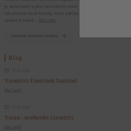
je dynamický a plný neustálých změn. Každý
rok přichází nové trendy, nové odrůdy a nové
vinařství, které ...
číst celé
Zobrazit všechny novinky
Blog
28.01.2026
Vinařství František Zapletal
číst celé
23.01.2026
Varga - maďarské vinařství
číst celé