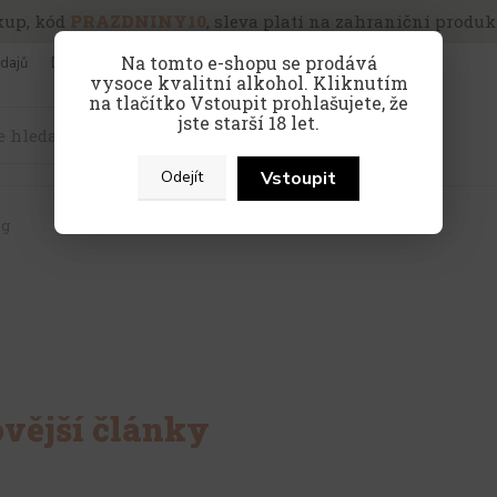
kup, kód
PRAZDNINY10
, sleva platí na zahraniční produkt
Na tomto e-shopu se prodává
dajů
Doprava a platba
Víno pro firmy
vysoce kvalitní alkohol. Kliknutím
na tlačítko Vstoupit prohlašujete, že
jste starší 18 let.
Hledat
Vstoupit
Odejít
og
vější články