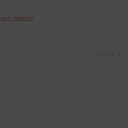
ue) - znáte?
strana
z 1