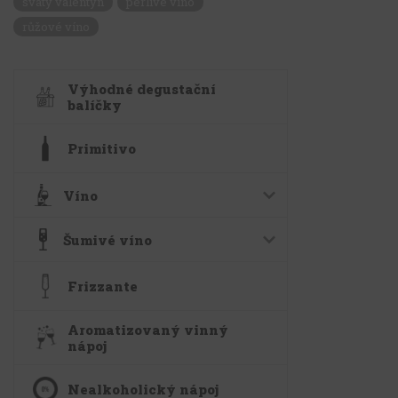
svatý valentýn
perlivé víno
růžové víno
Výhodné degustační
balíčky
Primitivo
Víno
Šumivé víno
Frizzante
Aromatizovaný vinný
nápoj
Nealkoholický nápoj