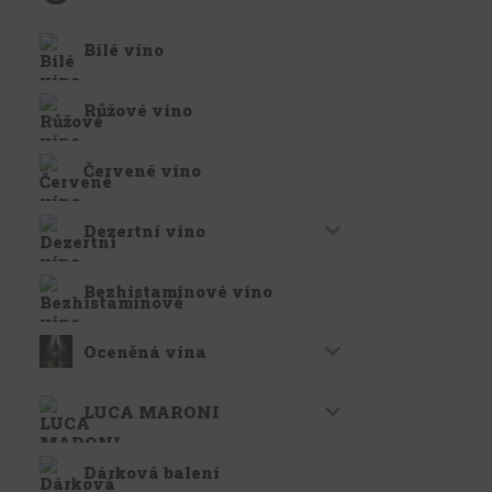
Bílé víno
Růžové víno
Červené víno
Dezertní víno
Bezhistaminové víno
Oceněná vína
LUCA MARONI
Dárková balení