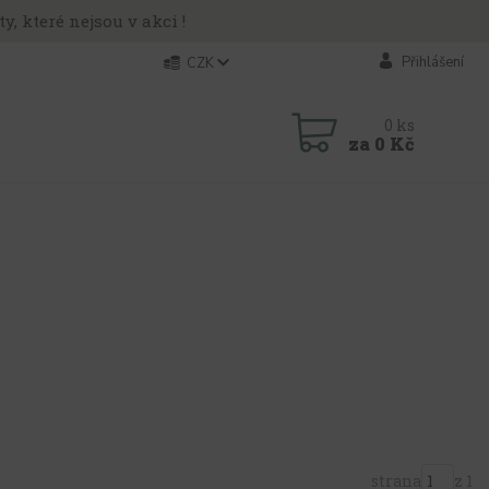
y, které nejsou v akci !
Přihlášení
CZK
0
ks
za
0 Kč
strana
z 1