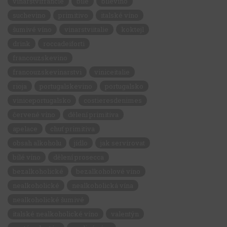
vinarstvifrancie
bílé
bilevino
suchevino
primitivo
italské víno
šumivé víno
vinarstviitalie
koktejl
drink
roccadeiforti
francouzskevino
francouzskevinarstvi
viniceitalie
rioja
portugalskevino
portugalsko
viniceportugalsko
costieresdenimes
červené víno
dělení primitiva
apelace
chuť primitiva
obsah alkoholu
jídlo
jak servírovat
bílé víno
dělení prosecca
bezalkoholické
bezalkoholové víno
nealkoholické
nealkoholická vína
nealkoholické šumivé
italské nealkoholické víno
valentýn