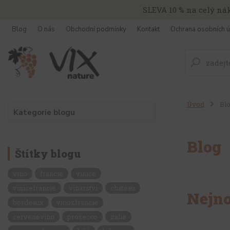
SLEVA 10 % na celý ná
Blog
O nás
Obchodní podmínky
Kontakt
Ochrana osobních ú
Úvod
Bl
Kategorie blogu
Blog
Štítky blogu
vino
francie
vinice
vinicefrancie
vinarstvi
chateau
Nejno
bordeaux
vinozfrancie
cervenevino
prosecco
italie