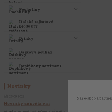
Pochutiny
Italské rajčatové
produkty
Drinky
Dárkový poukaz
Doplňkový sortiment
Novinky
26.09.2023
Náš e-shop a partneř
Novinky ze světa vín
Vítejte milovníci výtečných nápojů, svět vín