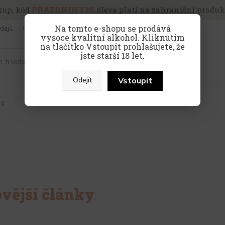
kup, kód
PRAZDNINY10
, sleva platí na zahraniční produkt
Na tomto e-shopu se prodává
dajů
Doprava a platba
Víno pro firmy
vysoce kvalitní alkohol. Kliknutím
na tlačítko Vstoupit prohlašujete, že
jste starší 18 let.
Hledat
Vstoupit
Odejít
og
vější články