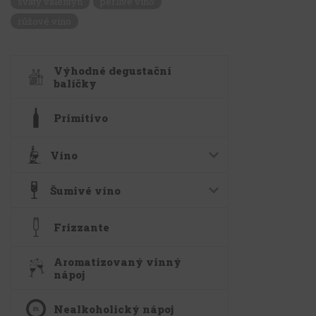
svatý valentýn
perlivé víno
růžové víno
Výhodné degustační
balíčky
Primitivo
Víno
Šumivé víno
Frizzante
Aromatizovaný vinný
nápoj
Nealkoholický nápoj