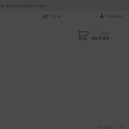
y, které nejsou v akci !
Přihlášení
CZK
0
ks
za
0 Kč
strana
z 1