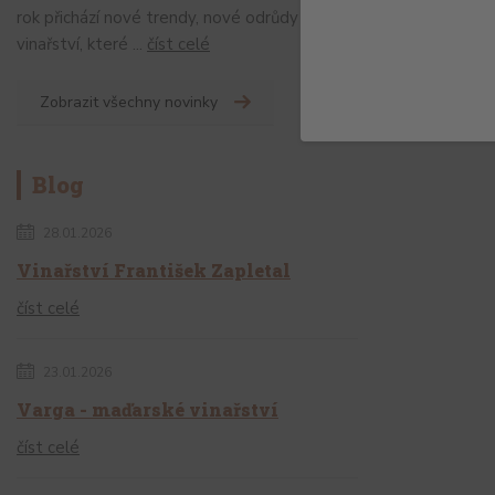
rok přichází nové trendy, nové odrůdy a nové
vinařství, které ...
číst celé
Zobrazit všechny novinky
Blog
28.01.2026
Vinařství František Zapletal
číst celé
23.01.2026
Varga - maďarské vinařství
číst celé