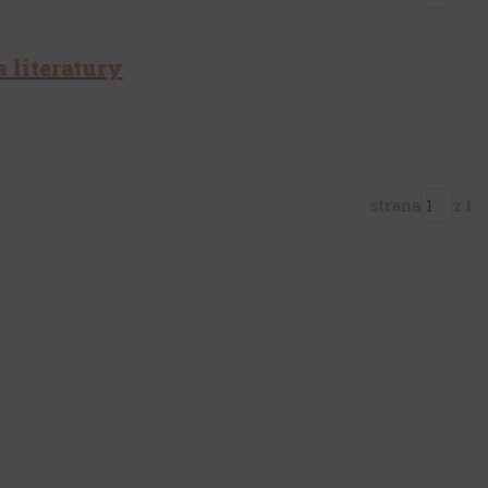
 literatury
strana
z 1