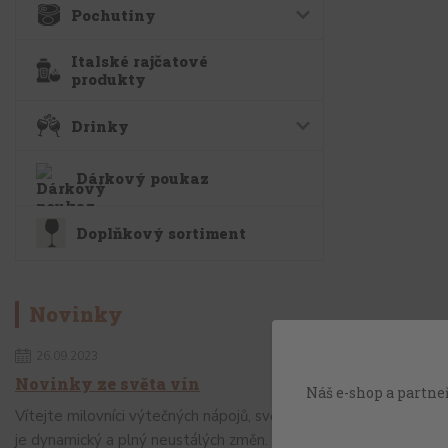
Pochutiny
Italské rajčatové
produkty
Drinky
Dárkový poukaz
Doplňkový sortiment
Novinky
26.09.2023
Novinky ze světa vín
Náš e-shop a partneř
Vítejte milovníci výtečných nápojů, svět vín
je dynamický a plný neustálých změn. Každý