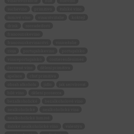
vinarstvifrancie
bílé
bilevino
suchevino
primitivo
italské víno
šumivé víno
vinarstviitalie
koktejl
drink
roccadeiforti
francouzskevino
francouzskevinarstvi
viniceitalie
rioja
portugalskevino
portugalsko
viniceportugalsko
costieresdenimes
červené víno
dělení primitiva
apelace
chuť primitiva
obsah alkoholu
jídlo
jak servírovat
bílé víno
dělení prosecca
bezalkoholické
bezalkoholové víno
nealkoholické
nealkoholická vína
nealkoholické šumivé
italské nealkoholické víno
valentýn