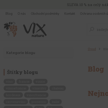
SLEVA 10 % na celý ná
Blog
O nás
Obchodní podmínky
Kontakt
Ochrana osobních ú
Úvod
Bl
Kategorie blogu
Blog
Štítky blogu
vino
francie
vinice
vinicefrancie
vinarstvi
chateau
Nejno
bordeaux
vinozfrancie
cervenevino
prosecco
italie