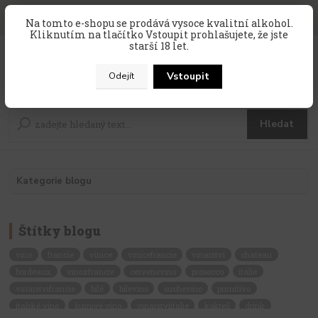
SLEVA 10 % na celý nákup, kód
PRAZDNINY10
, sleva platí na
Na tomto e-shopu se prodává vysoce kvalitní alkohol.
zahraniční produkty, které nejsou v akci !
Kliknutím na tlačítko Vstoupit prohlašujete, že jste
starší 18 let.
0
ks
CZK
za
0 Kč
Vstoupit
Odejít
Menu
Hledat
Kategorie blogu
Štítky blogu
vino
francie
vinice
vinicefrancie
vinarstvi
chateau
bordeaux
vinozfrancie
cervenevino
prosecco
italie
vinarstvifrancie
bílé
bilevino
suchevino
primitivo
italské víno
šumivé víno
vinarstviitalie
koktejl
drink