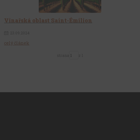
Vinařská oblast Saint-Émilion
23
.
09
.
2024
celý článek
strana
z 1