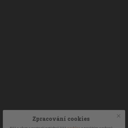
Zpracování cookies
Náš e-shop a partneři potřebují Váš
souhlas
s použitím souborů