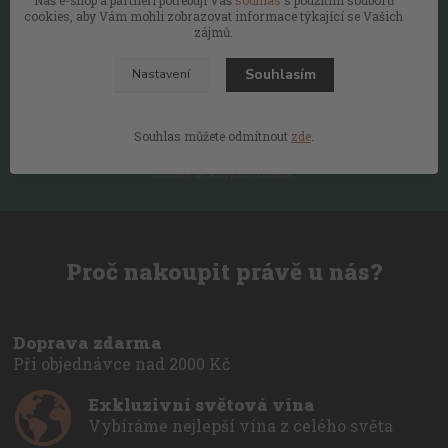
cookies, aby Vám mohli zobrazovat informace týkající se Vašich
zájmů.
Nepropásněte akce a slevy!
Souhlasím
Nastavení
Přihlásit se
Souhlas můžete odmítnout
zde
.
Souhlasím se
zpracováním osobních údajů
za účelem rozesílky newsletteru.
Můžete se kdykoli odhlásit.
Proč nakoupit právě u nás?
Doprava zdarma
Při objednávce nad 2000 Kč
Exkluzivní světová vína
Vybíráme nejlepší vína z celého světa