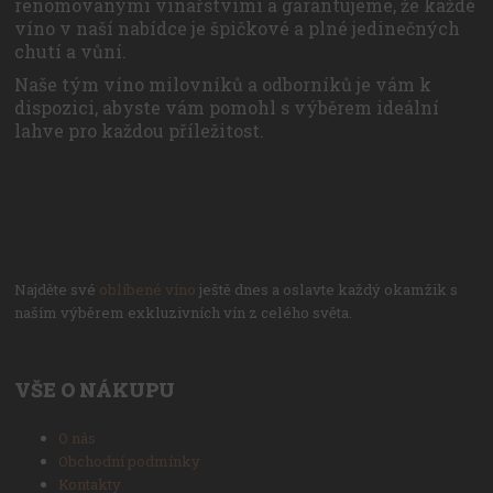
renomovanými vinařstvími a garantujeme, že každé
víno v naší nabídce je špičkové a plné jedinečných
chutí a vůní.
Naše tým víno milovníků a odborníků je vám k
dispozici, abyste vám pomohl s výběrem ideální
lahve pro každou příležitost.
Najděte své
oblíbené víno
ještě dnes a oslavte každý okamžik s
naším výběrem exkluzivních vín z celého světa.
VŠE O NÁKUPU
O nás
Obchodní podmínky
Kontakty