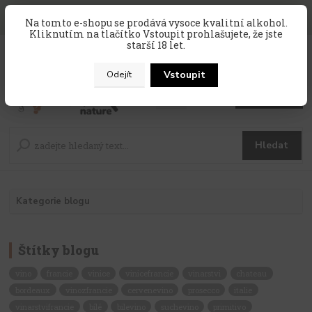
SLEVA 10 % na celý nákup, kód
PRAZDNINY10
, sleva platí na
Na tomto e-shopu se prodává vysoce kvalitní alkohol.
zahraniční produkty, které nejsou v akci !
Kliknutím na tlačítko Vstoupit prohlašujete, že jste
starší 18 let.
0
ks
CZK
za
0 Kč
Vstoupit
Odejít
Menu
Hledat
Kategorie blogu
Štítky blogu
vino
francie
vinice
vinicefrancie
vinarstvi
chateau
bordeaux
vinozfrancie
cervenevino
prosecco
italie
vinarstvifrancie
bílé
bilevino
suchevino
primitivo