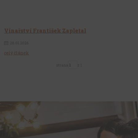
Vinařství František Zapletal
28
.
01
.
2026
celý článek
strana
z 1