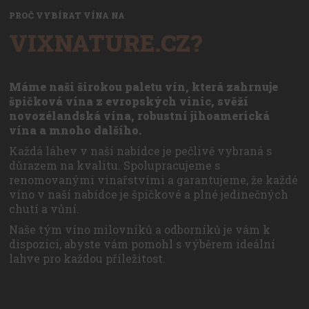
PROČ VYBÍRAT VÍNA NA
VIXNATURE.CZ?
Máme naši širokou paletu vín, která zahrnuje
špičková vína z evropských vinic, svěží
novozélandská vína, robustní jihoamerická
vína a mnoho dalšího.
Každá láhev v naší nabídce je pečlivě vybraná s
důrazem na kvalitu. Spolupracujeme s
renomovanými vinařstvími a garantujeme, že každé
víno v naší nabídce je špičkové a plné jedinečných
chutí a vůní.
Naše tým víno milovníků a odborníků je vám k
dispozici, abyste vám pomohl s výběrem ideální
lahve pro každou příležitost.