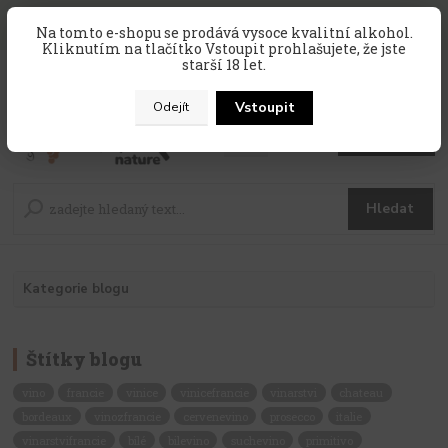
SLEVA 10 % na celý nákup, kód
PRAZDNINY10
, sleva platí na
Na tomto e-shopu se prodává vysoce kvalitní alkohol.
zahraniční produkty, které nejsou v akci !
Kliknutím na tlačítko Vstoupit prohlašujete, že jste
starší 18 let.
0
ks
CZK
za
0 Kč
Vstoupit
Odejít
Menu
Hledat
Kategorie blogu
Štítky blogu
vino
francie
vinice
vinicefrancie
vinarstvi
chateau
bordeaux
vinozfrancie
cervenevino
prosecco
italie
vinarstvifrancie
bílé
bilevino
suchevino
primitivo