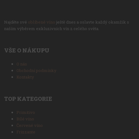
Najděte své
oblíbené víno
ještě dnes a oslavte každý okamžik s
naším výběrem exkluzivních vín z celého světa.
VŠE O NÁKUPU
O nás
Obchodní podmínky
Kontakty
TOP KATEGORIE
Primitivo
Bílé víno
Červené víno
Frizzante