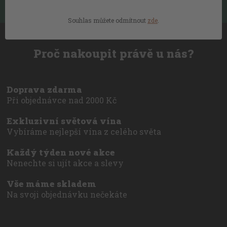
Můžete se kdykoli odhlásit.
Souhlas můžete odmítnout
zde
.
Proč nakoupit právě u nás?
Doprava zdarma
Při objednávce nad 2000 Kč
Exkluzivní světová vína
Vybíráme nejlepší vína z celého světa
Každý týden nové akce
Nenechte si ujít akce a slevy
Vše máme skladem
Na svoji objednávku nečekáte