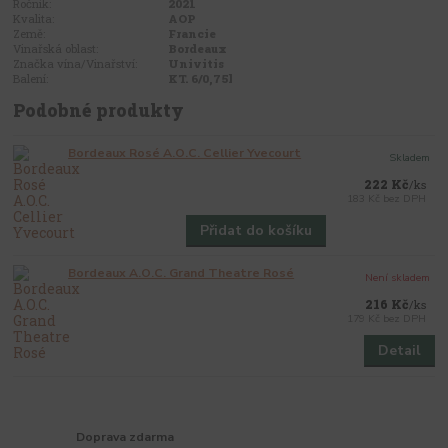
Ročník:
2021
Kvalita:
AOP
Země:
Francie
Vinařská oblast:
Bordeaux
Značka vína/Vinařství:
Univitis
Balení:
KT. 6/0,75l
Podobné produkty
Bordeaux Rosé A.O.C. Cellier Yvecourt
Skladem
222 Kč
/
ks
183 Kč
bez DPH
Přidat do košíku
Bordeaux A.O.C. Grand Theatre Rosé
Není skladem
216 Kč
/
ks
179 Kč
bez DPH
Detail
Doprava zdarma