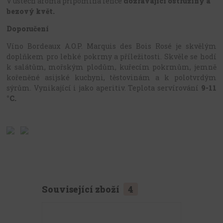
V ústech aroma připomíná lehce
dozrávající ostružiny a
bezový květ.
Doporučení
Víno Bordeaux A.O.P. Marquis des Bois Rosé je skvělým
doplňkem pro lehké pokrmy a příležitosti. Skvěle se hodí
k salátům, mořským plodům, kuřecím pokrmům, jemně
kořeněné asijské kuchyni, těstovinám a k polotvrdým
sýrům. Vynikající i jako aperitiv. Teplota servírování
9-11
°C.
Související zboží
4