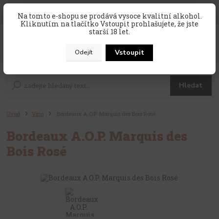
SLEVA 10 % na celý nákup, kód
PRAZDNINY10
, sleva platí na
Na tomto e-shopu se prodává vysoce kvalitní alkohol.
zahraniční produkty, které nejsou v akci !
Kliknutím na tlačítko Vstoupit prohlašujete, že jste
starší 18 let.
0
ks
CZK
za
0 Kč
Vstoupit
Odejít
Menu
Hledat
Úvod
Víno
Bordeaux A.O.P. Marquis des Bois Rosé
Bordeaux A.O.P. Marquis des
Bois Rosé