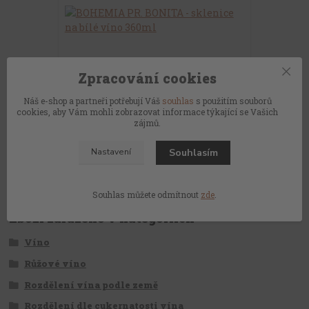
BOHEMIA PR. BONITA - sklenice na bílé
Nádoba na ch
Zpracování cookies
víno 360ml
sektu
355 Kč
229 Kč
Náš e-shop a partneři potřebují Váš
souhlas
s použitím souborů
/
ks
/
k
cookies, aby Vám mohli zobrazovat informace týkající se Vašich
Skladem
293 Kč
bez DPH
189 Kč
bez 
zájmů.
Přidat do košíku
Souhlasím
Nastavení
Souhlas můžete odmítnout
zde
.
Zboží zařazeno v kategoriích
Víno
Růžové víno
Rozdělení vína podle země
Rozdělení dle cukernatosti vína