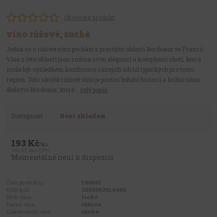
Ohodnotit produkt
víno růžové, suché
Jedná se o růžové víno pochází z prestižní oblasti Bordeaux ve Francii.
Vína z této oblasti jsou známa svou elegancí a komplexní chutí, která
může být výsledkem kombinace různých odrůd typických pro tento
region. Toto skvělé růžové víno je poctou bohaté historii a kulturnímu
dědictví Bordeaux, které...
celý popis
Dostupnost
Není skladem
193 Kč
/
ks
160 Kč
bez DPH
Momentálně není k dispozici
Číslo produktu:
100651
EAN kód:
3259353514000
Druh vína:
tiché
Barva vína:
růžové
Cukernatost vína:
suché