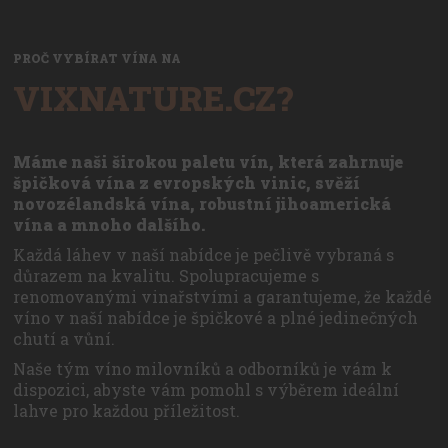
PROČ VYBÍRAT VÍNA NA
VIXNATURE.CZ?
Máme naši širokou paletu vín, která zahrnuje
špičková vína z evropských vinic, svěží
novozélandská vína, robustní jihoamerická
vína a mnoho dalšího.
Každá láhev v naší nabídce je pečlivě vybraná s
důrazem na kvalitu. Spolupracujeme s
renomovanými vinařstvími a garantujeme, že každé
víno v naší nabídce je špičkové a plné jedinečných
chutí a vůní.
Naše tým víno milovníků a odborníků je vám k
dispozici, abyste vám pomohl s výběrem ideální
lahve pro každou příležitost.