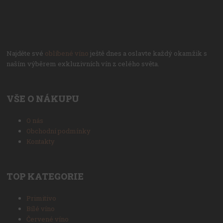
Najděte své
oblíbené víno
ještě dnes a oslavte každý okamžik s
naším výběrem exkluzivních vín z celého světa.
VŠE O NÁKUPU
O nás
Obchodní podmínky
Kontakty
TOP KATEGORIE
Primitivo
Bílé víno
Červené víno