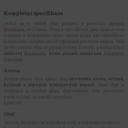
Kompletní specifikace
Jedná se o růžové víno pochází z prestižní
oblasti
Bordeaux
ve Francii. Vína z této oblasti jsou známa svou
elegancí a komplexní chutí, která může být výsledkem
kombinace různých odrůd typických pro tento region. Toto
skvělé růžové víno je poctou bohaté historii a kulturnímu
dědictví
Bordeaux
, které přináší uznávané
vinařství
Univitis
.
Aroma
Aroma tohoto vína nabízí tóny
červeného ovoce, citrusů,
bylinek a jemných květinových nuancí.
Jeho chuť je
osvěžující a středně plná, doprovázená tóny červeného
ovoce, citrusů, minerálů a jemnou
kyselostí.
Chuť
Jemná, delikátní až hedvábná, svěží a dokonale vyvážená.