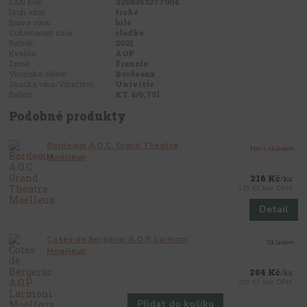
EAN kód:
3259353277004
Druh vína:
tiché
Barva vína:
bílé
Cukernatost vína:
sladké
Ročník:
2021
Kvalita:
AOP
Země:
Francie
Vinařská oblast:
Bordeaux
Značka vína/Vinařství:
Univitis
Balení:
KT. 6/0,75l
Podobné produkty
Bordeaux A.O.C. Grand Theatre
Není skladem
Moelleux
216 Kč
/
ks
179 Kč
bez DPH
Detail
Cotes de Bergerac A.O.P. Larmoni
Skladem
Moelleux
204 Kč
/
ks
169 Kč
bez DPH
Přidat do košíku