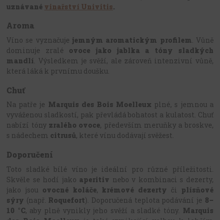
uznávané
vinařství Univitis
.
Aroma
Víno se vyznačuje
jemným aromatickým profilem
. Vůně
dominuje zralé
ovoce jako jablka a tóny sladkých
mandlí
. Výsledkem je svěží, ale zároveň intenzivní vůně,
která láká k prvnímu doušku.
Chuť
Na patře je
Marquis des Bois Moelleux
plné, s jemnou a
vyváženou sladkostí, pak převládá bohatost a kulatost. Chuť
nabízí tóny
zralého ovoce
, především meruňky a broskve,
s nádechem
citrusů
, které vínu dodávají svěžest.
Doporučení
Toto sladké bílé víno je ideální pro různé příležitosti.
Skvěle se hodí jako
aperitiv
nebo v kombinaci s dezerty,
jako jsou
ovocné koláče
,
krémové dezerty
či
plísňové
sýry
(např.
Roquefort
). Doporučená teplota podávání je
8–
10 °C
, aby plně vynikly jeho svěží a sladké tóny.
Marquis