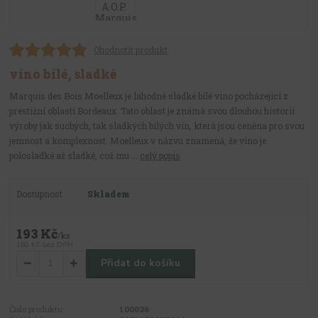
Ohodnotit produkt
víno bílé, sladké
Marquis des Bois Moelleux je lahodné sladké bílé víno pocházející z
prestižní oblasti Bordeaux. Tato oblast je známá svou dlouhou historií
výroby jak suchých, tak sladkých bílých vín, která jsou ceněna pro svou
jemnost a komplexnost. Moelleux v názvu znamená, že víno je
polosladké až sladké, což mu ...
celý popis
Dostupnost
Skladem
193 Kč
/
ks
160 Kč
bez DPH
Přidat do košíku
Číslo produktu:
100026