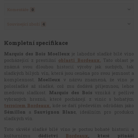
Komentáře
0
Související zboží
4
Kompletní specifikace
Marquis des Bois Moelleux
je lahodné sladké bílé víno
pocházející z prestižní
oblasti Bordeaux.
Tato oblast je
známá svou dlouhou historií výroby jak suchých, tak
sladkých bílých vín, která jsou ceněna pro svou jemnost a
komplexnost.
Moelleux
v názvu znamená, že víno je
polosladké až sladké, což mu dodává příjemnou, lehce
medovou sladkost.
Marquis des Bois
vzniká z pečlivě
vybraných hroznů, které pocházejí z vinic s bohatým
terroirem Bordeaux,
kde se daří především odrůdám jako
Sémillon
a
Sauvignon Blanc
, ideálním pro produkci
sladkých vín.
Toto skvělé sladké bílé víno je poctou bohaté historii a
kulturnímu
dědictví
Bordeaux
, které přináší