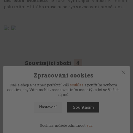
des Bois Moelleux
je také vynikající volbou k lehčím
pokrmům z bílého masa nebo ryb s ovocnými omáčkami.
Související zboží
4
Zpracování cookies
Náš e-shop a partneři potřebují Váš
souhlas
s použitím souborů
cookies, aby Vám mohli zobrazovat informace týkající se Vašich
zájmů.
Souhlasím
Nastavení
BOHEMIA PR. BONITA - sklenice na bílé
Nádoba na ch
víno 360ml
sektu
Souhlas můžete odmítnout
zde
.
355 Kč
229 Kč
/
ks
/
k
Skladem
293 Kč
bez DPH
189 Kč
bez 