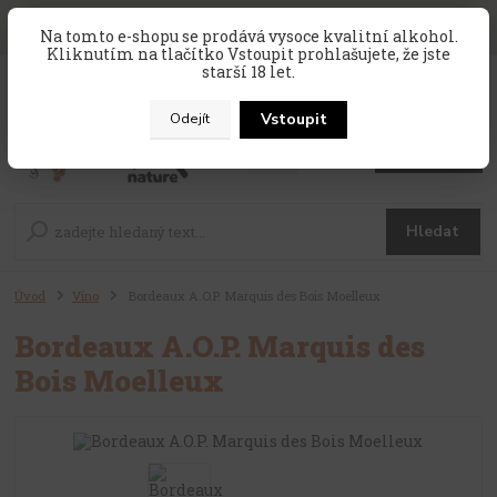
SLEVA 10 % na celý nákup, kód
PRAZDNINY10
, sleva platí na
Na tomto e-shopu se prodává vysoce kvalitní alkohol.
zahraniční produkty, které nejsou v akci !
Kliknutím na tlačítko Vstoupit prohlašujete, že jste
starší 18 let.
0
ks
CZK
za
0 Kč
Vstoupit
Odejít
Menu
Hledat
Úvod
Víno
Bordeaux A.O.P. Marquis des Bois Moelleux
Bordeaux A.O.P. Marquis des
Bois Moelleux