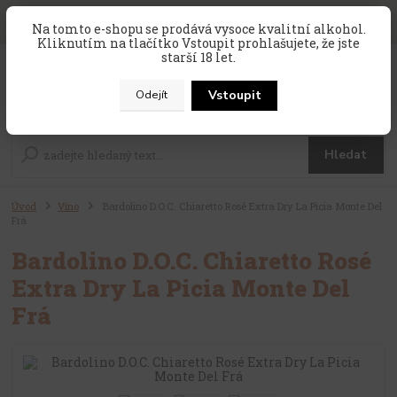
SLEVA 10 % na celý nákup, kód
PRAZDNINY10
, sleva platí na
Na tomto e-shopu se prodává vysoce kvalitní alkohol.
zahraniční produkty, které nejsou v akci !
Kliknutím na tlačítko Vstoupit prohlašujete, že jste
starší 18 let.
0
ks
CZK
za
0 Kč
Vstoupit
Odejít
Menu
Hledat
Úvod
Víno
Bardolino D.O.C. Chiaretto Rosé Extra Dry La Picia Monte Del
Frá
Bardolino D.O.C. Chiaretto Rosé
Extra Dry La Picia Monte Del
Frá