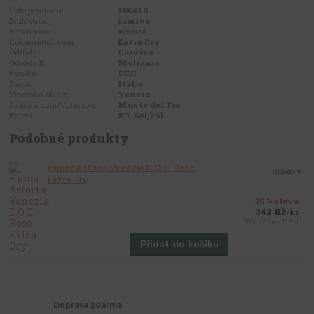
Číslo produktu:
100418
Druh vína:
šumivé
Barva vína:
růžové
Cukernatost vína:
Extra Dry
Odrůda:
Corvina
Odrůda II.:
Molinara
Kvalita:
DOC
Země:
Itálie
Vinařská oblast:
Veneto
Značka vína/Vinařství:
Monte del Frá
Balení:
KT. 6/0,75l
Podobné produkty
Honor Astoria Venezia D.O.C. Rose
Skladem
Extra Dry
20 % sleva
342 Kč
/
ks
283 Kč
bez DPH
Přidat do košíku
Doprava zdarma