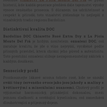
historií, kde každá generace předává dále tajemství výroby
vysoce ceněného prosecca. S důrazem na udržitelnost a
respekt k přírodě, toto vinařství ztělesňuje to nejlepší z
vinařských tradic regionu Bardolino.
Distinktivní kvalita DOC
Bardolino DOC Chiaretto Rosé Extra Dry z La Picia
Monte Del Frá
je hrdým nositelem
označení DOC
, což
zaručuje kvalitu, že jde o víno nejvyšší, vyráběné podle
přísných pravidel, která chrání jeho původ a autenticitu.
Toto prestižní označení slibuje nezapomenutelný zážitek s
každým douškem.
Senzorický profil
Prozkoumejte lákavé aroma tohoto rosé, kde se snoubí
svěží tóny červeného ovoce jako jsou jahody a maliny s
květinovými a minerálními nuancemi.
Chuťový profil je
výjimečně harmonický, přinášející dokonalou, mezi
jemnou sladkostí a osvěžující kyselinkou, což zanechává
dlouhotrvající a příjemný dojem.