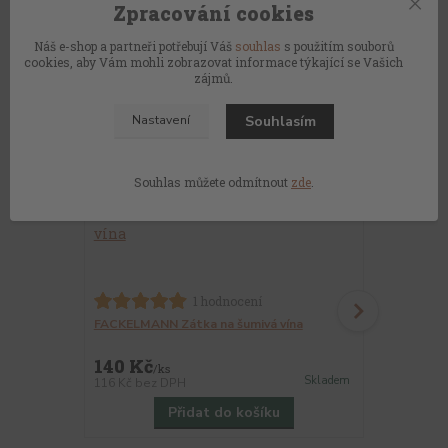
Zpracování cookies
Náš e-shop a partneři potřebují Váš
souhlas
s použitím souborů
cookies, aby Vám mohli zobrazovat informace týkající se Vašich
zájmů.
Souhlasím
Nastavení
Související zboží
4
Souhlas můžete odmítnout
zde
.
Zátka na šu
1 hodnocení
FACKELMANN Zátka na šumivá vína
140 Kč
130 Kč
/
ks
/
k
Skladem
116 Kč
bez DPH
107 Kč
bez 
Přidat do košíku