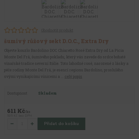
Ohodnotit produkt
šumivý růžový sekt D.O.C., Extra Dry
Objevte kouzlo Bardolino DOC Chiaretto Rosé Extra Dry od La Picia
Monte Del Frá, šumivého pokladu, který vás zavede do srdce bohaté
vinařské tradice severní Itálie. Toto lahodné rosé, narozené z lásky a
péče rodiny Monte Del Frá, je esencí regionu Bardolino, proslulého
svými vynikajícími vinicemi a ...
celý popis
Dostupnost
Skladem
611 Kč
/
ks
505 Kč
bez DPH
Přidat do košíku