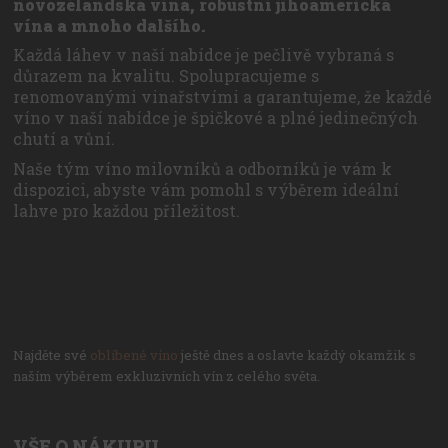
novozélandská vína, robustní jihoamerická
vína a mnoho dalšího.
Každá láhev v naší nabídce je pečlivě vybraná s
důrazem na kvalitu. Spolupracujeme s
renomovanými vinařstvími a garantujeme, že každé
víno v naší nabídce je špičkové a plné jedinečných
chutí a vůní.
Naše tým víno milovníků a odborníků je vám k
dispozici, abyste vám pomohl s výběrem ideální
lahve pro každou příležitost.
Najděte své
oblíbené víno
ještě dnes a oslavte každý okamžik s
naším výběrem exkluzivních vín z celého světa.
VŠE O NÁKUPU