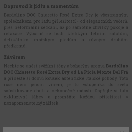
Doprovod k jídlu a momentům
Bardolino DOC Chiaretto Rosé Extra Dry je všestranným
společníkem pro řadu příležitostí - od elegantních večerů,
přes neformální setkání, až po samotné chvilky pokoje a
relaxace. Výborně se hodí k
lehkým letním salátům,
delikátním mořským plodům a různým druhům
předkrmů.
Závěrem
Nechte se unést svěžími tóny a bohatým aroma
Bardolino
DOC Chiaretto Rosé Extra Dry od La Picia Monte Del Frá
a přineste si domů kousek autentické italské pohody. Toto
rosé není jenom vínem, je to vstupenka do světa
sofistikované chuti a nekonečné radosti. Dopřejte si tuto
exkluzivní láhev a proměňte každou příležitost v
nezapomenutelný zážitek.