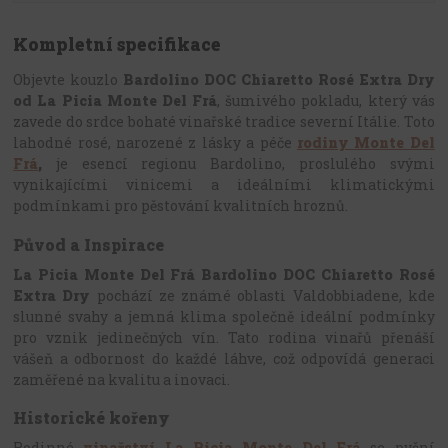
Kompletní specifikace
Objevte kouzlo
Bardolino DOC Chiaretto Rosé Extra Dry
od La Picia Monte Del Frá
, šumivého pokladu, který vás
zavede do srdce bohaté vinařské tradice severní Itálie. Toto
lahodné rosé, narozené z lásky a péče
rodiny Monte Del
Frá
,
je esencí regionu Bardolino, proslulého svými
vynikajícími vinicemi a ideálními klimatickými
podmínkami pro pěstování kvalitních hroznů.
Původ a Inspirace
La Picia Monte Del Frá Bardolino DOC Chiaretto Rosé
Extra Dry
pochází ze známé oblasti Valdobbiadene, kde
slunné svahy a jemná klima společně ideální podmínky
pro vznik jedinečných vín. Tato rodina vinařů přenáší
vášeň a odbornost do každé láhve, což odpovídá generaci
zaměřené na kvalitu a inovaci.
Historické kořeny
Rodinné
vinařství La Picia Monte Del Frá
se pyšní