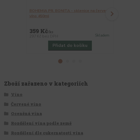
BOHEMIA PR. BONITA - sklenice na červené
KLARA/SYLVI
víno 450ml
350ml
359 Kč
399 Kč
/
ks
/
k
Skladem
297 Kč
bez DPH
330 Kč
bez 
Přidat do košíku
Zboží zařazeno v kategoriích
Víno
Červené víno
Oceněná vína
Rozdělení vína podle země
Rozdělení dle cukernatosti vína