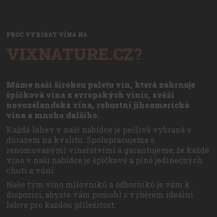
PROČ VYBÍRAT VÍNA NA
VIXNATURE.CZ?
Máme naši širokou paletu vín, která zahrnuje
špičková vína z evropských vinic, svěží
novozélandská vína, robustní jihoamerická
vína a mnoho dalšího.
Každá láhev v naší nabídce je pečlivě vybraná s
důrazem na kvalitu. Spolupracujeme s
renomovanými vinařstvími a garantujeme, že každé
víno v naší nabídce je špičkové a plné jedinečných
chutí a vůní.
Naše tým víno milovníků a odborníků je vám k
dispozici, abyste vám pomohl s výběrem ideální
lahve pro každou příležitost.