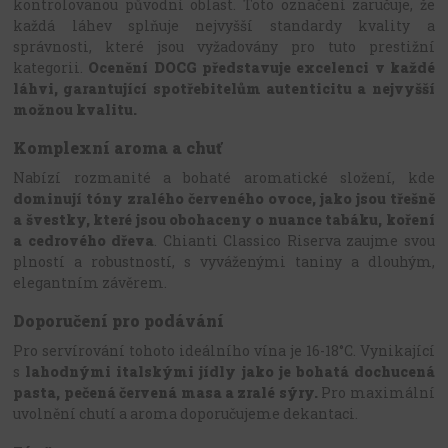
kontrolovanou původní oblast. Toto označení zaručuje, že
každá láhev splňuje nejvyšší standardy kvality a
správnosti, které jsou vyžadovány pro tuto prestižní
kategorii.
Ocenění DOCG
představuje excelenci v každé
láhvi, garantující spotřebitelům autenticitu a nejvyšší
možnou kvalitu.
Komplexní aroma a chuť
Nabízí rozmanité a bohaté aromatické složení, kde
dominují tóny zralého červeného ovoce, jako jsou třešně
a švestky, které jsou obohaceny o nuance tabáku, koření
a cedrového dřeva
. Chianti Classico Riserva zaujme svou
plností a robustností, s vyváženými taniny a dlouhým,
elegantním závěrem.
Doporučení pro podávání
Pro servírování tohoto ideálního vína je 16-18°C. Vynikající
s
lahodnými italskými jídly jako je bohatá dochucená
pasta, pečená červená masa a zralé sýry.
Pro maximální
uvolnění chutí a aroma doporučujeme dekantaci.