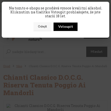
SLEVA 10 % na celý nákup, kód
PRAZDNINY10
, sleva platí na
Na tomto e-shopu se prodává vysoce kvalitní alkohol.
zahraniční produkty, které nejsou v akci !
Kliknutím na tlačítko Vstoupit prohlašujete, že jste
starší 18 let.
0
ks
CZK
za
0 Kč
Vstoupit
Odejít
Menu
Hledat
Úvod
Víno
Chianti Classico D.O.C.G. Riserva Tenuta Poggio Ai Mandorli
Chianti Classico D.O.C.G.
Riserva Tenuta Poggio Ai
Mandorli