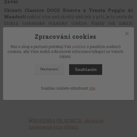
Závěr
Chianti Classico DOCG Riserva z Tenuta Poggio Ai
Mandorli
nabízí více než skvělý zážitek z pití; je to cesta do
hlubin toskánské vinařské tradice. Každý lok nabízí
hluboké porozumění a ocenění pro bohatství a eleganci,
Zpracování cookies
které jsou typické pro tuto oblast.
Náš e-shop a partneři potřebují Váš
souhlas
s použitím souborů
cookies, aby Vám mohli zobrazovat informace týkající se Vašich
zájmů.
Souhlasím
Nastavení
Souhlas můžete odmítnout
zde
.
Související zboží
4