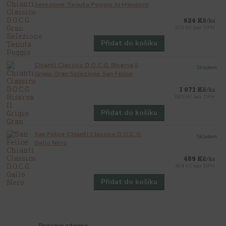
Selezione Tenuta Poggio Ai Mandorli
624 Kč
/
ks
516 Kč
bez DPH
Přidat do košíku
Chianti Classico D.O.C.G. Riserva Il
Skladem
Grigio Gran Selezione San Felice
1 071 Kč
/
ks
885 Kč
bez DPH
Přidat do košíku
San Felice Chianti Classico D.O.C.G.
Skladem
Gallo Nero
489 Kč
/
ks
404 Kč
bez DPH
Přidat do košíku
Doprava zdarma