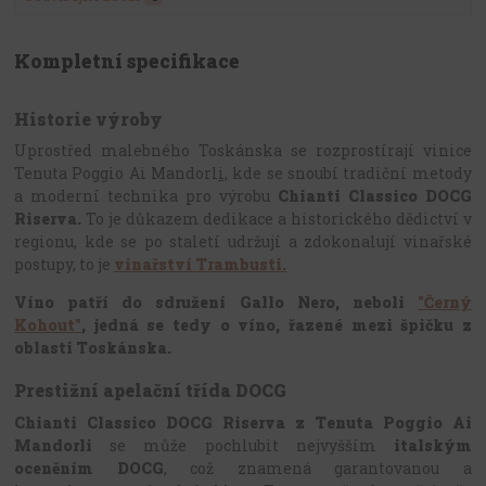
Kompletní specifikace
Historie výroby
Uprostřed malebného Toskánska se rozprostírají vinice
Tenuta Poggio Ai Mandorl
i,
kde se snoubí tradiční metody
a moderní technika pro výrobu
Chianti Classico DOCG
Riserva.
To je důkazem dedikace a historického dědictví v
regionu, kde se po staletí udržují a zdokonalují vinařské
postupy, to je
vinařství Trambusti.
Víno patří do sdružení Gallo Nero, neboli
"Černý
Kohout"
, jedná se tedy o víno, řazené mezi špičku z
oblasti Toskánska.
Prestižní apelační třída DOCG
Chianti Classico DOCG Riserva z Tenuta Poggio Ai
Mandorli
se může pochlubit nejvyšším
italským
oceněním DOCG
, což znamená garantovanou a