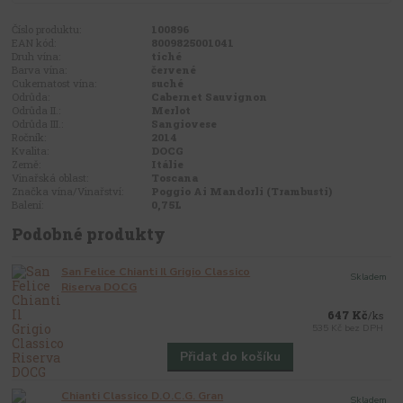
Číslo produktu:
100896
EAN kód:
8009825001041
Druh vína:
tiché
Barva vína:
červené
Cukernatost vína:
suché
Odrůda:
Cabernet Sauvignon
Odrůda II.:
Merlot
Odrůda III.:
Sangiovese
Ročník:
2014
Kvalita:
DOCG
Země:
Itálie
Vinařská oblast:
Toscana
Značka vína/Vinařství:
Poggio Ai Mandorli (Trambusti)
Balení:
0,75L
Podobné produkty
San Felice Chianti Il Grigio Classico
Skladem
Riserva DOCG
647 Kč
/
ks
535 Kč
bez DPH
Přidat do košíku
Chianti Classico D.O.C.G. Gran
Skladem