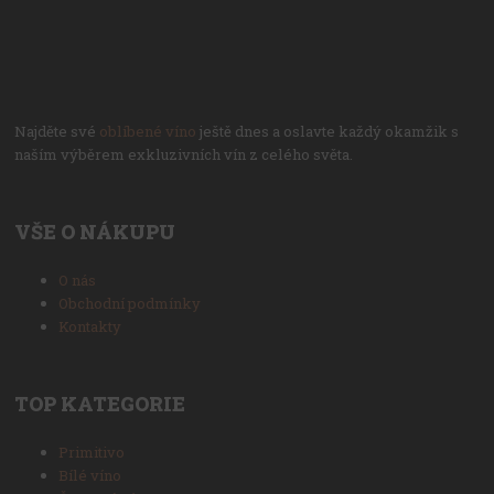
Najděte své
oblíbené víno
ještě dnes a oslavte každý okamžik s
naším výběrem exkluzivních vín z celého světa.
VŠE O NÁKUPU
O nás
Obchodní podmínky
Kontakty
TOP KATEGORIE
Primitivo
Bílé víno