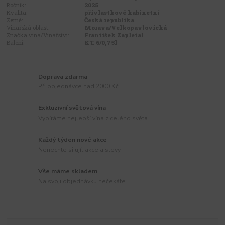
Ročník:
2025
Kvalita:
přívlastkové kabinetní
Země:
Česká republika
Vinařská oblast:
Morava/Velkopavlovická
Značka vína/Vinařství:
František Zapletal
Balení:
KT. 6/0,75l
Doprava zdarma
Při objednávce nad 2000 Kč
Exkluzivní světová vína
Vybíráme nejlepší vína z celého světa
Každý týden nové akce
Nenechte si ujít akce a slevy
Vše máme skladem
Na svoji objednávku nečekáte