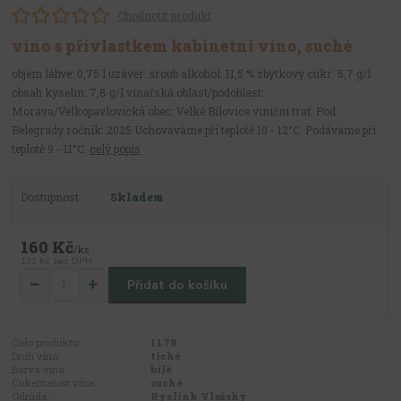
Ohodnotit produkt
víno s přívlastkem kabinetní víno, suché
objem láhve: 0,75 l uzávěr: šroub alkohol: 11,5 % zbytkový cukr: 5,7 g/l
obsah kyselin: 7,8 g/l vinařská oblast/podoblast:
Morava/Velkopavlovická obec: Velké Bílovice viniční trať: Pod
Belegrady ročník: 2025 Uchováváme při teplotě 10 - 12°C. Podáváme při
teplotě 9 - 11°C.
celý popis
Dostupnost
Skladem
160 Kč
/
ks
132 Kč
bez DPH
Přidat do košíku
Číslo produktu:
1178
Druh vína:
tiché
Barva vína:
bílé
Cukernatost vína:
suché
Odrůda:
Ryzlink Vlašský