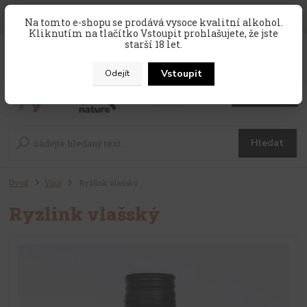
SLEVA 10 % na celý nákup, kód
PRAZDNINY10
, sleva platí na
Na tomto e-shopu se prodává vysoce kvalitní alkohol.
zahraniční produkty, které nejsou v akci !
Kliknutím na tlačítko Vstoupit prohlašujete, že jste
starší 18 let.
0
ks
CZK
za
0 Kč
Vstoupit
Odejít
Menu
Hledat
Úvod
Víno
Ryzlink vlašský
Ryzlink vlašský