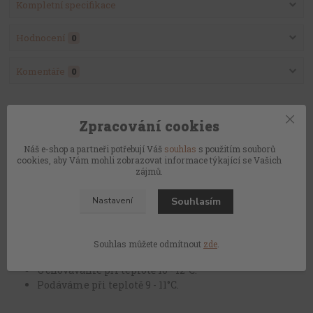
Kompletní specifikace
Hodnocení
0
Komentáře
0
Kompletní specifikace
Zpracování cookies
objem láhve: 0,75 l
Náš e-shop a partneři potřebují Váš
souhlas
s použitím souborů
uzávěr: šroub
cookies, aby Vám mohli zobrazovat informace týkající se Vašich
alkohol: 11,5 %
zájmů.
zbytkový cukr: 5,7 g/l
obsah kyselin: 7,8 g/l
Souhlasím
Nastavení
vinařská oblast/podoblast: Morava/Velkopavlovická
obec: Velké Bílovice
viniční trať: Pod Belegrady
Souhlas můžete odmítnout
zde
.
ročník: 2025
Uchováváme při teplotě 10 - 12°C.
Podáváme při teplotě 9 - 11°C.