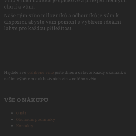
víno v naší nabídce je špičkové a plné jedinečných
chutí a vůní.
Naše tým víno milovníků a odborníků je vám k
dispozici, abyste vám pomohl s výběrem ideální
lahve pro každou příležitost.
Najděte své
oblíbené víno
ještě dnes a oslavte každý okamžik s
naším výběrem exkluzivních vín z celého světa.
VŠE O NÁKUPU
O nás
Obchodní podmínky
Kontakty