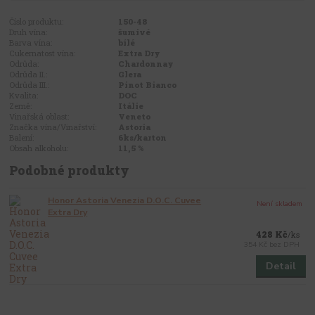
Číslo produktu:
150-48
Druh vína:
šumivé
Barva vína:
bílé
Cukernatost vína:
Extra Dry
Odrůda:
Chardonnay
Odrůda II.:
Glera
Odrůda III.:
Pinot Bianco
Kvalita:
DOC
Země:
Itálie
Vinařská oblast:
Veneto
Značka vína/Vinařství:
Astoria
Balení:
6ks/karton
Obsah alkoholu:
11,5 %
Podobné produkty
Honor Astoria Venezia D.O.C. Cuvee
Není skladem
Extra Dry
428 Kč
/
ks
354 Kč
bez DPH
Detail