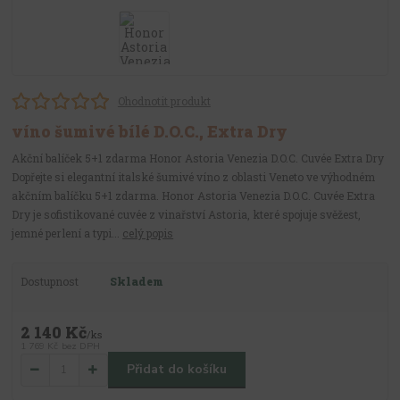
Ohodnotit produkt
víno šumivé bílé D.O.C., Extra Dry
Akční balíček 5+1 zdarma Honor Astoria Venezia D.O.C. Cuvée Extra Dry
Dopřejte si elegantní italské šumivé víno z oblasti Veneto ve výhodném
akčním balíčku 5+1 zdarma. Honor Astoria Venezia D.O.C. Cuvée Extra
Dry je sofistikované cuvée z vinařství Astoria, které spojuje svěžest,
jemné perlení a typi...
celý popis
Dostupnost
Skladem
2 140 Kč
/
ks
1 769 Kč
bez DPH
Přidat do košíku