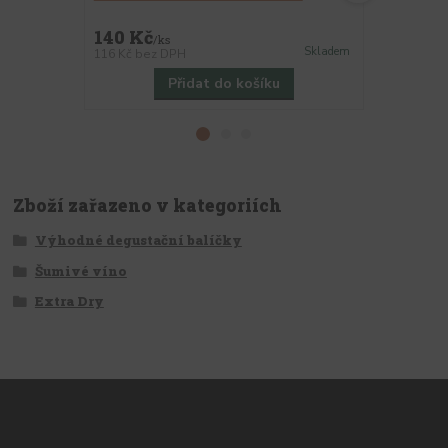
140 Kč
130 Kč
/
ks
/
k
Skladem
116 Kč
bez DPH
107 Kč
bez 
Přidat do košíku
Zboží zařazeno v kategoriích
Výhodné degustační balíčky
Šumivé víno
Extra Dry