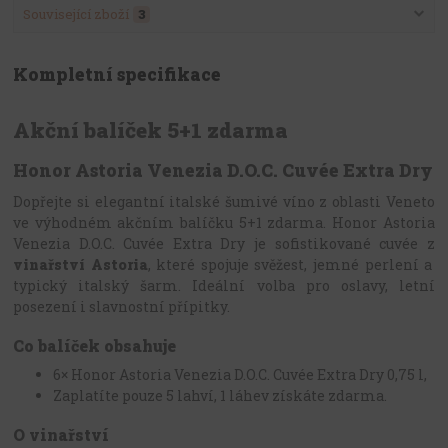
Související zboží
3
Kompletní specifikace
Akční balíček 5+1 zdarma
Honor Astoria Venezia D.O.C. Cuvée Extra Dry
Dopřejte si elegantní italské šumivé víno z oblasti Veneto
ve výhodném akčním balíčku 5+1 zdarma. Honor Astoria
Venezia D.O.C. Cuvée Extra Dry je sofistikované cuvée z
vinařství
Astoria
, které spojuje svěžest, jemné perlení a
typický italský šarm. Ideální volba pro oslavy, letní
posezení i slavnostní přípitky.
Co balíček obsahuje
6× Honor Astoria Venezia D.O.C. Cuvée Extra Dry 0,75 l,
Zaplatíte pouze 5 lahví, 1 láhev získáte zdarma.
O vinařství