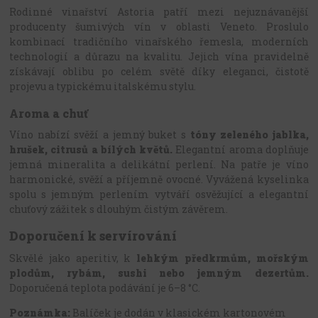
Rodinné vinařství
Astoria
patří mezi nejuznávanější
producenty šumivých vín v oblasti Veneto. Proslulo
kombinací tradičního vinařského řemesla, moderních
technologií a důrazu na kvalitu. Jejich vína pravidelně
získávají oblibu po celém světě díky eleganci, čistotě
projevu a typickému italskému stylu.
Aroma a chuť
Víno nabízí svěží a jemný buket s
tóny zeleného jablka,
hrušek, citrusů a bílých květů.
Elegantní aroma doplňuje
jemná mineralita a delikátní perlení. Na patře je víno
harmonické, svěží a příjemně ovocné. Vyvážená kyselinka
spolu s jemným perlením vytváří osvěžující a elegantní
chuťový zážitek s dlouhým čistým závěrem.
Doporučení k servírování
Skvělé jako aperitiv, k
lehkým předkrmům, mořským
plodům, rybám, sushi nebo jemným dezertům.
Doporučená teplota podávání je 6–8 °C.
Poznámka:
Balíček je dodán v klasickém kartonovém