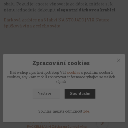
obalu. Pokud jej chcete věnovat jako dárek, můžete si k
němu jednoduše dokoupit
elegantní dárkovou krabici
.
Dárková krabice na 6 lahví NA STOJATO | VIX Nature -
špičková vína z celého světa
Zpracování cookies
Související zboží
3
Náš e-shop a partneři potřebují Váš
souhlas
s použitím souborů
cookies, aby Vám mohli zobrazovat informace týkající se Vašich
zájmů.
Souhlasím
Nastavení
Souhlas můžete odmítnout
zde
.
Zátka na šu
1 hodnocení
FACKELMANN Zátka na šumivá vína