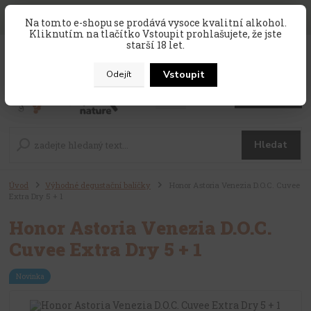
SLEVA 10 % na celý nákup, kód
PRAZDNINY10
, sleva platí na
Na tomto e-shopu se prodává vysoce kvalitní alkohol.
zahraniční produkty, které nejsou v akci !
Kliknutím na tlačítko Vstoupit prohlašujete, že jste
starší 18 let.
0
ks
CZK
za
0 Kč
Vstoupit
Odejít
Menu
Hledat
Úvod
Výhodné degustační balíčky
Honor Astoria Venezia D.O.C. Cuvee
Extra Dry 5 + 1
Honor Astoria Venezia D.O.C.
Cuvee Extra Dry 5 + 1
Novinka