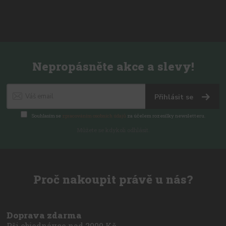
Nepropásněte akce a slevy!
Přihlásit se
Souhlasím se
zpracováním osobních údajů
za účelem rozesílky newsletteru.
Můžete se kdykoli odhlásit.
Proč nakoupit právě u nás?
Doprava zdarma
Při objednávce nad 2000 Kč