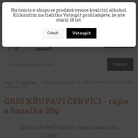
SLEVA 10 % na celý nákup, kód
PRAZDNINY10
, sleva platí na
Na tomto e-shopu se prodává vysoce kvalitní alkohol.
zahraniční produkty, které nejsou v akci !
Kliknutím na tlačítko Vstoupit prohlašujete, že jste
starší 18 let.
0
ks
CZK
za
0 Kč
Vstoupit
Odejít
Menu
Hledat
Úvod
Pochutiny
Exotický sortiment
GRIG KŘUPAVÍ ČERVÍCI - rajče
a bazalka 20g
GRIG KŘUPAVÍ ČERVÍCI - rajče
a bazalka 20g