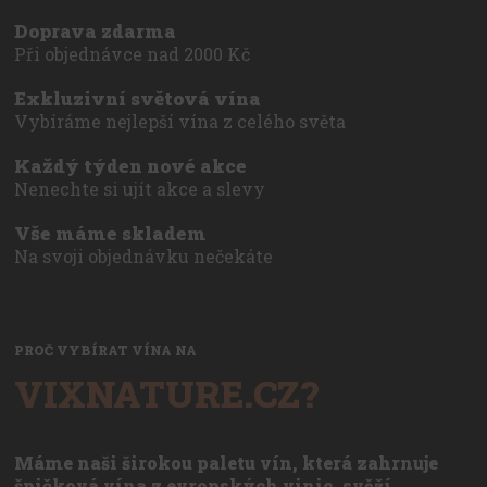
Doprava zdarma
Při objednávce nad 2000 Kč
Exkluzivní světová vína
Vybíráme nejlepší vína z celého světa
Každý týden nové akce
Nenechte si ujít akce a slevy
Vše máme skladem
Na svoji objednávku nečekáte
PROČ VYBÍRAT VÍNA NA
VIXNATURE.CZ?
Máme naši širokou paletu vín, která zahrnuje
špičková vína z evropských vinic, svěží