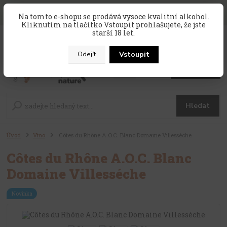
SLEVA 10 % na celý nákup, kód
PRAZDNINY10
, sleva platí na
Na tomto e-shopu se prodává vysoce kvalitní alkohol.
zahraniční produkty, které nejsou v akci !
Kliknutím na tlačítko Vstoupit prohlašujete, že jste
starší 18 let.
0
ks
CZK
za
0 Kč
Vstoupit
Odejít
Menu
Hledat
Úvod
Víno
Côtes du Rhône A.O.C. Blanc Domaine Villesséche
Côtes du Rhône A.O.C. Blanc
Domaine Villesséche
Novinka