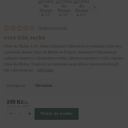
Ohodnotit produkt
víno bílé, suché
Côtes du Rhône A.O.C. Blanc Domaine Villesséche je vynikající bílé víno
z proslulé oblasti Côtes du Rhône ve Francii. Domaine Villesséche je
rodinné vinařství s dlouholetou tradicí, které se nachází v srdci regionu
Côtes du Rhône. Vinařství se zaměřuje na produkci vysoce kvalitních
vín s důrazem na ...
celý popis
Dostupnost
Skladem
255 Kč
/
ks
211 Kč
bez DPH
Přidat do košíku