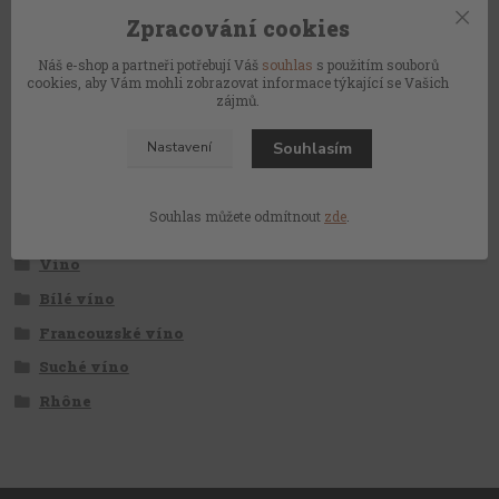
víno 360ml
Zpracování cookies
355 Kč
489 Kč
/
ks
/
k
Skladem
293 Kč
bez DPH
404 Kč
bez 
Náš e-shop a partneři potřebují Váš
souhlas
s použitím souborů
cookies, aby Vám mohli zobrazovat informace týkající se Vašich
Přidat do košíku
zájmů.
Souhlasím
Nastavení
Souhlas můžete odmítnout
zde
.
Zboží zařazeno v kategoriích
Víno
Bílé víno
Francouzské víno
Suché víno
Rhône