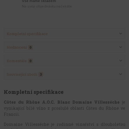
Vše máme skladem
Na svoji objednávku nečekáte
Kompletní specifikace
Hodnocení
0
Komentáře
0
Související zboží
3
Kompletní specifikace
Côtes du Rhône A.O.C. Blanc Domaine Villesséche
je
vynikající bílé víno z proslulé oblasti Côtes du Rhône ve
Francii.
Domaine Villesséche je rodinné vinařství s dlouholetou