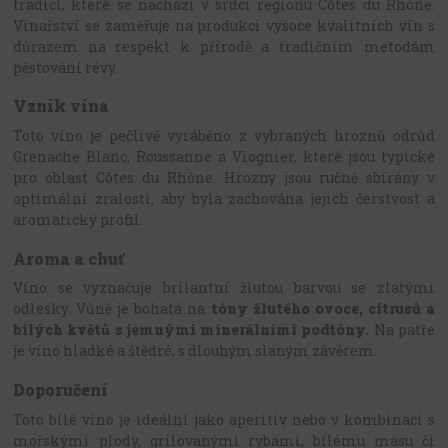
tradicí, které se nachází v srdci regionu Côtes du Rhône.
Vinařství se zaměřuje na produkci vysoce kvalitních vín s
důrazem na respekt k přírodě a tradičním metodám
pěstování révy.
Vznik vína
Toto víno je pečlivě vyráběno z vybraných hroznů odrůd
Grenache Blanc, Roussanne a Viognier, které jsou typické
pro oblast Côtes du Rhône. Hrozny jsou ručně sbírány v
optimální zralosti, aby byla zachována jejich čerstvost a
aromatický profil.
Aroma a chuť
Víno se vyznačuje brilantní žlutou barvou se zlatými
odlesky. Vůně je bohatá na
tóny žlutého ovoce, citrusů a
bílých květů s jemnými minerálními podtóny.
Na patře
je víno hladké a štědré, s dlouhým slaným závěrem.
Doporučení
Toto bílé víno je ideální jako aperitiv nebo v kombinaci s
mořskými plody, grilovanými rybami, bílému masu či