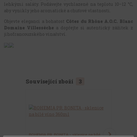
lehkými saláty. Podávejte vychlazené na teplotu 10–12 °C,
aby vynikly jeho aromatické a chuťové vlastnosti.
Objevte eleganci a bohatost
Côtes du Rhône A.O.C. Blanc
Domaine Villesséche
a dopřejte si autentický zážitek z
jihofrancouzského vinařství.
Související zboží
3
BOHEMIA PR. BONITA - sklenice na bílé
COLUMBA - s