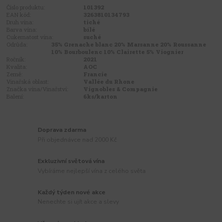
Číslo produktu:
101392
EAN kód:
3263810134793
Druh vína:
tiché
Barva vína:
bílé
Cukernatost vína:
suché
Odrůda:
35% Grenache blanc 20% Marsanne 20% Roussanne
10% Bourboulenc 10% Clairette 5% Viognier
Ročník:
2021
Kvalita:
AOC
Země:
Francie
Vinařská oblast:
Vallée du Rhone
Značka vína/Vinařství:
Vignobles & Compagnie
Balení:
6ks/karton
Doprava zdarma
Při objednávce nad 2000 Kč
Exkluzivní světová vína
Vybíráme nejlepší vína z celého světa
Každý týden nové akce
Nenechte si ujít akce a slevy