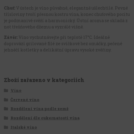
Chuť:
V ústech je víno půvabné, elegantně ušlechtilé. Pevné
třísloviny tvoří přesnou kostru vína, konec chuťového pocitu
je podmanivě svěží a harmonický. Ústní aroma se skladá z
not třešňového džemu a vyzrálé višně.
Závěr:
Víno vychutnávejte při teplotě 17°C. Ideálně
doprovází grilované filé ze svíčkové bez omáčky, pečené
jehněčí kotletky a delikátní úpravu vysoké zvěřiny.
Zboží zařazeno v kategoriích
Víno
Červené víno
Rozdělení vína podle země
Rozdělení dle cukernatosti vína
Italské víno