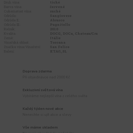
Druh vína:
tiché
Barva vína:
červené
Cukernatost vína:
suché
Odrůda:
Sangiovese
Odrůda II.:
Abrusco
Odrůda III.:
Pugnitello
Ročník:
2010
Kvalita:
DOCG, DOCa, Chateau/Cru
Země:
Itálie
Vinařská oblast:
Toscana
Značka vína/Vinařství:
San Felice
Balení:
KT.6/1,5L
Doprava zdarma
Při objednávce nad 2000 Kč
Exkluzivní světová vína
Vybíráme nejlepší vína z celého světa
Každý týden nové akce
Nenechte si ujít akce a slevy
Vše máme skladem