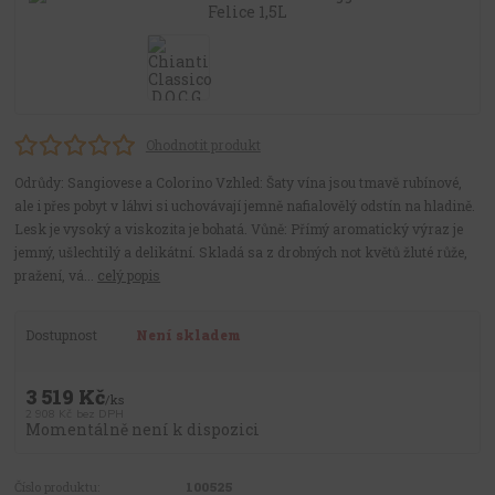
Ohodnotit produkt
Odrůdy: Sangiovese a Colorino Vzhled: Šaty vína jsou tmavě rubínové,
ale i přes pobyt v láhvi si uchovávají jemně nafialovělý odstín na hladině.
Lesk je vysoký a viskozita je bohatá. Vůně: Přímý aromatický výraz je
jemný, ušlechtilý a delikátní. Skladá sa z drobných not květů žluté růže,
pražení, vá...
celý popis
Dostupnost
Není skladem
3 519 Kč
/
ks
2 908 Kč
bez DPH
Momentálně není k dispozici
Číslo produktu:
100525