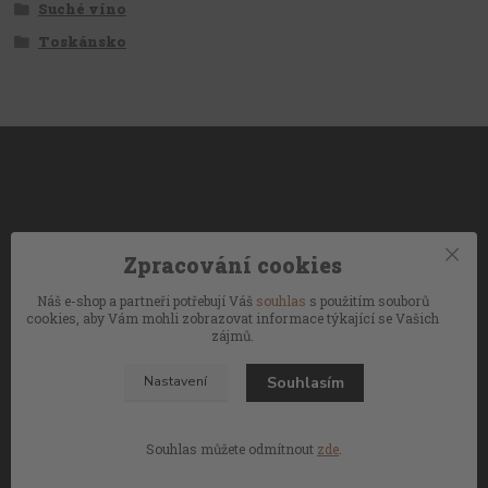
Suché víno
Toskánsko
Zpracování cookies
Náš e-shop a partneři potřebují Váš
souhlas
s použitím souborů
cookies, aby Vám mohli zobrazovat informace týkající se Vašich
zájmů.
Souhlasím
Nastavení
Souhlas můžete odmítnout
zde
.