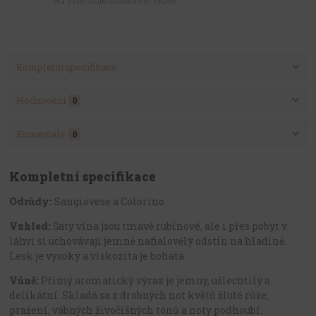
Na svoji objednávku nečekáte
Kompletní specifikace
Hodnocení
0
Komentáře
0
Kompletní specifikace
Odrůdy:
Sangiovese a Colorino
Vzhled:
Šaty vína jsou tmavě rubínové, ale i přes pobyt v
láhvi si uchovávají jemně nafialovělý odstín na hladině.
Lesk je vysoký a viskozita je bohatá.
Vůně:
Přímý aromatický výraz je jemný, ušlechtilý a
delikátní. Skladá sa z drobných not květů žluté růže,
pražení, vábných živočišných tónů a noty podhoubí.