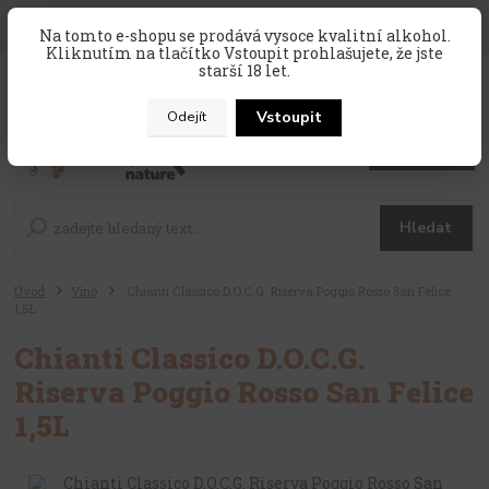
SLEVA 10 % na celý nákup, kód
PRAZDNINY10
, sleva platí na
Na tomto e-shopu se prodává vysoce kvalitní alkohol.
zahraniční produkty, které nejsou v akci !
Kliknutím na tlačítko Vstoupit prohlašujete, že jste
starší 18 let.
0
ks
CZK
za
0 Kč
Vstoupit
Odejít
Menu
Hledat
Úvod
Víno
Chianti Classico D.O.C.G. Riserva Poggio Rosso San Felice
1,5L
Chianti Classico D.O.C.G.
Riserva Poggio Rosso San Felice
1,5L