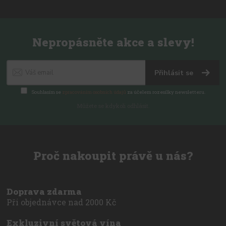
Nepropásněte akce a slevy!
Přihlásit se
Souhlasím se
zpracováním osobních údajů
za účelem rozesílky newsletteru.
Můžete se kdykoli odhlásit.
Proč nakoupit právě u nás?
Doprava zdarma
Při objednávce nad 2000 Kč
Exkluzivní světová vína