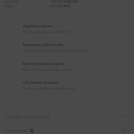
EAN kód:
3275411801035
Balení:
KT.12/180g
Doprava zdarma
Při objednávce nad 2000 Kč
Exkluzivní světová vína
Vybíráme nejlepší vína z celého světa
Každý týden nové akce
Nenechte si ujít akce a slevy
Vše máme skladem
Na svoji objednávku nečekáte
Kompletní specifikace
Hodnocení
0