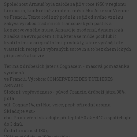
Společnost Arnaud byla založena již v roce 1950 v regionu
Limousin, konkrétně v malém městečku Aixe sur Vienne
ve Francii. Tento rodinný podnik se již od svého vzniku
zabývá výrobou tradičních francouzských paštik a
konzervovaného masa. Arnaud je moderní, dynamická
značka na evropském trhu, která se může pochlubit
kvalitními a originálními produkty, které vyrábějí dle
vlastních receptů z vybraných surovin a to bez chemických
přípravků a barviv.
Terina z drůbežích jater s Cognacem - masová pomazánka
vyrobená
ve Francii. Výrobce: CONSERVERIE DES TUILIERES
ARNAUD
Složení: vepřové maso - původ Francie, drůbeží játra 38%,
jídla
sůl, Cognac 1%, mléko, vejce, pepř, přírodní aroma.
Skladujte v su-
chu. Po otevření skladujte při teplotě 0 až +4 °C a spotřebujte
do 3 dnů.
Čistá hmotnost:180 g.
Výživové údaje ve 100g výrobku: