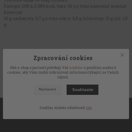
Energie 1195 kJ/289 kcal; tuky: 26 g z toho nasycené mastné
kyseliny:
10 g; sacharidy: 0,7 g z toho cukry: 0,5 g, bílkoviny: 13 g; sůl: 1,5
g.
Zpracování cookies
Zboží zařazeno v kategoriích
Náš e-shop a partneři potřebují Váš
souhlas
s použitím souborů
cookies, aby Vám mohli zobrazovat informace týkající se Vašich
Francouzské masové paštiky
zájmů.
Souhlasím
Nastavení
Souhlas můžete odmítnout
zde
.