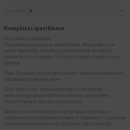
Komentáře
0
Kompletní specifikace
Kompletní specifikace
Francouzská terina je masový pokrm. Připravuje se ze
směsi vepřového, telecího, hovězího masa, ale také z
kachních či husích jater. Terina má hrubší strukturu než
paštika.
Vůně: Výraznou vůni drůbežích jater, vábnou a podmanivou,
lahodně doplňují tóny pepře.
Chuť: Výraz silné, pevné struktury teriny provází
zaoblenost příjemné tučnosti a ústního aroma jater.
Celkový výraz je lahodný, harmonický
Závěr: terinu vychutnávejte s grilovaným pečivem a
ozdobenou jemně ochucenou rukolou. Podávejte v doprovodu
výrazného červeného vína z jižní části údolí řeky Rýn.