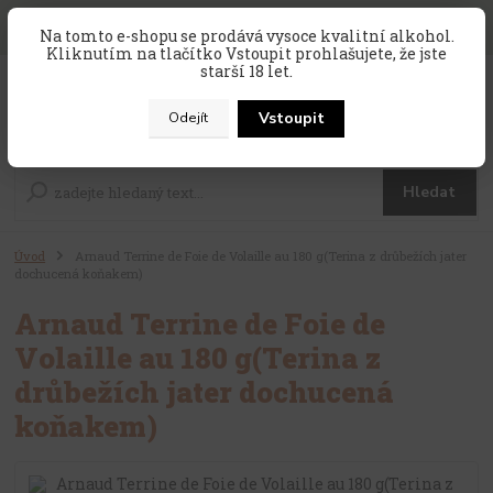
SLEVA 10 % na celý nákup, kód
PRAZDNINY10
, sleva platí na
Na tomto e-shopu se prodává vysoce kvalitní alkohol.
zahraniční produkty, které nejsou v akci !
Kliknutím na tlačítko Vstoupit prohlašujete, že jste
starší 18 let.
0
ks
CZK
za
0 Kč
Vstoupit
Odejít
Menu
Hledat
Úvod
Arnaud Terrine de Foie de Volaille au 180 g(Terina z drůbežích jater
dochucená koňakem)
Arnaud Terrine de Foie de
Volaille au 180 g(Terina z
drůbežích jater dochucená
koňakem)