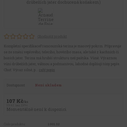
Ohodnotit produkt
Kompletní specifikaceFrancouzská terina je masový pokrm. Připravuje
se ze směsi vepřového, telecího, hovězího masa, ale také z kachních či
husích jater. Terina má hrubší strukturu než paštika. Vůně: Výraznou
vůni drůbežích jater, vábnou a podmanivou, lahodně doplňují tóny pepře.
Chuť: Výraz silné, p...
celý popis
Dostupnost
Není skladem
107 Kč
/
ks
95 Kč
bez DPH
Momentálně není k dispozici
Číslo produktu:
100132